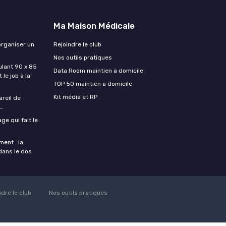
Ma Maison Médicale
organiser un
Rejoindre le club
Nos outils pratiques
lant 90 x 85
Data Room maintien à domicile
 le job à la
TOP 50 maintien à domicile
Kit média et RP
areil de
…
ge qui fait le
ent : la
 dans le dos
ndre le club
Nos outils pratiques