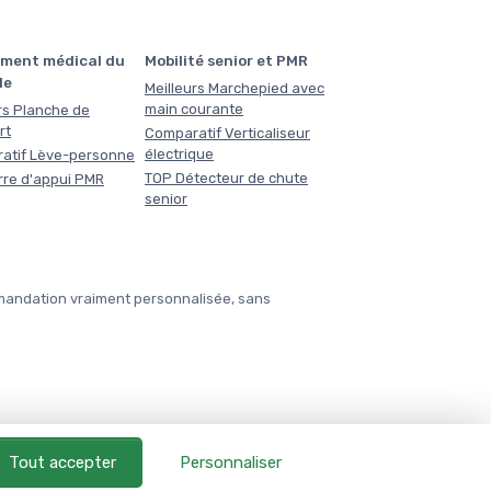
ment médical du
Mobilité senior et PMR
le
Meilleurs Marchepied avec
main courante
rs Planche de
rt
Comparatif Verticaliseur
électrique
atif Lève-personne
TOP Détecteur de chute
rre d'appui PMR
senior
mmandation vraiment personnalisée, sans
Tout accepter
Personnaliser