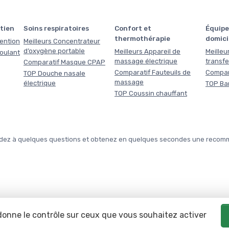
tien
Soins respiratoires
Confort et
Équipe
thermothérapie
domici
tention
Meilleurs Concentrateur
d’oxygène portable
Meilleurs Appareil de
Meilleu
roulant
massage électrique
transfe
Comparatif Masque CPAP
Comparatif Fauteuils de
Compar
TOP Douche nasale
massage
électrique
TOP Ba
TOP Coussin chauffant
épondez à quelques questions et obtenez en quelques secondes une reco
 donne le contrôle sur ceux que vous souhaitez activer