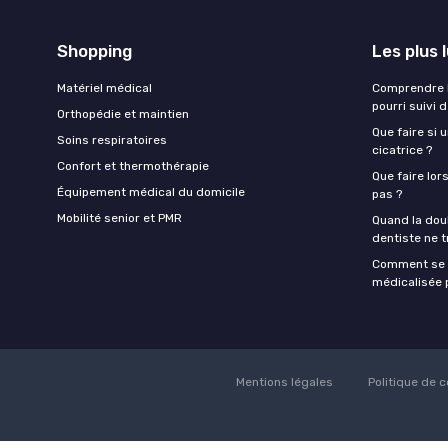
Shopping
Les plus 
Matériel médical
Comprendre l
pourri suivi 
Orthopédie et maintien
Que faire si 
Soins respiratoires
cicatrice ?
Confort et thermothérapie
Que faire lor
Équipement médical du domicile
pas ?
Mobilité senior et PMR
Quand la doul
dentiste ne t
Comment se f
médicalisée p
Mentions légales
Politique de c