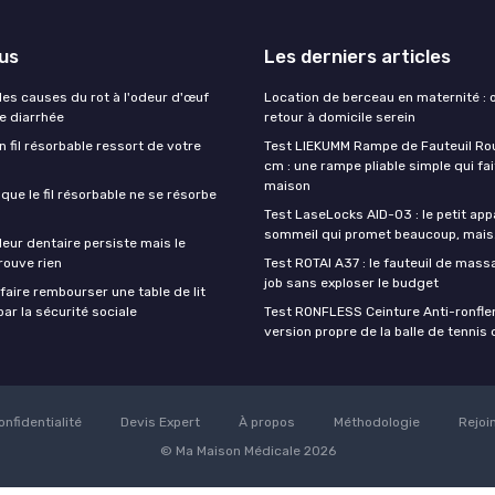
lus
Les derniers articles
es causes du rot à l'odeur d'œuf
Location de berceau en maternité : 
de diarrhée
retour à domicile serein
un fil résorbable ressort de votre
Test LIEKUMM Rampe de Fauteuil Rou
cm : une rampe pliable simple qui fait
maison
sque le fil résorbable ne se résorbe
Test LaseLocks AID-03 : le petit app
sommeil qui promet beaucoup, mais
eur dentaire persiste mais le
rouve rien
Test ROTAI A37 : le fauteuil de massa
job sans exploser le budget
aire rembourser une table de lit
ar la sécurité sociale
Test RONFLESS Ceinture Anti-ronflem
version propre de la balle de tennis
onfidentialité
Devis Expert
À propos
Méthodologie
Rejoi
© Ma Maison Médicale 2026