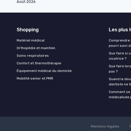
Août 2026
Shopping
Les plus 
Matériel médical
Comprendre l
pourri suivi 
Orthopédie et maintien
Que faire si 
Soins respiratoires
cicatrice ?
Confort et thermothérapie
Que faire lor
Équipement médical du domicile
pas ?
Mobilité senior et PMR
Quand la doul
dentiste ne t
Comment se f
médicalisée p
Mentions légales