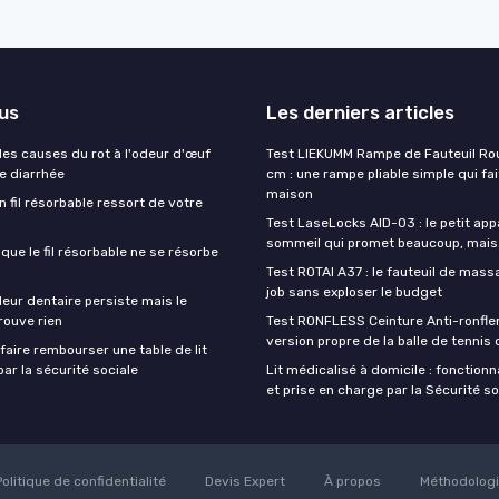
lus
Les derniers articles
es causes du rot à l'odeur d'œuf
Test LIEKUMM Rampe de Fauteuil Rou
de diarrhée
cm : une rampe pliable simple qui fait
maison
un fil résorbable ressort de votre
Test LaseLocks AID-03 : le petit app
sommeil qui promet beaucoup, mais
sque le fil résorbable ne se résorbe
Test ROTAI A37 : le fauteuil de massa
job sans exploser le budget
eur dentaire persiste mais le
rouve rien
Test RONFLESS Ceinture Anti-ronflem
version propre de la balle de tennis
aire rembourser une table de lit
ar la sécurité sociale
Lit médicalisé à domicile : fonctionna
et prise en charge par la Sécurité so
Politique de confidentialité
Devis Expert
À propos
Méthodolog