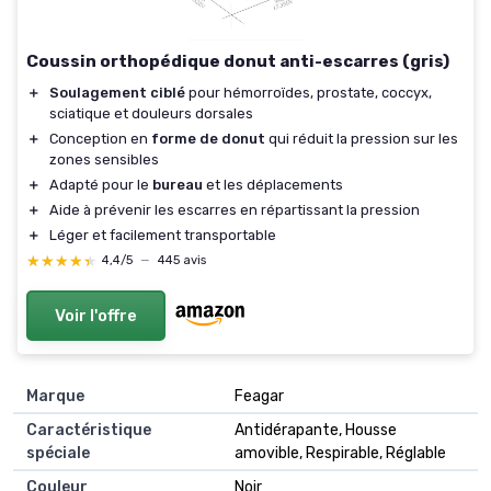
Coussin orthopédique donut anti-escarres (gris)
＋
Soulagement ciblé
pour hémorroïdes, prostate, coccyx,
sciatique et douleurs dorsales
＋
Conception en
forme de donut
qui réduit la pression sur les
zones sensibles
＋
Adapté pour le
bureau
et les déplacements
＋
Aide à prévenir les escarres en répartissant la pression
＋
Léger et facilement transportable
★★★★★
★★★★★
4,4/5
—
445 avis
Voir l'offre
Marque
Feagar
Caractéristique
Antidérapante, Housse
spéciale
amovible, Respirable, Réglable
Couleur
Noir