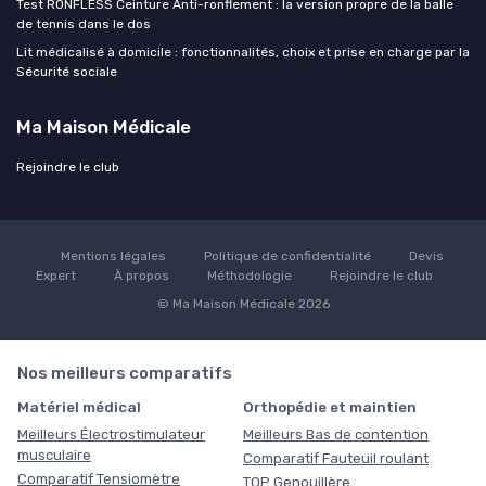
Test RONFLESS Ceinture Anti-ronflement : la version propre de la balle
de tennis dans le dos
Lit médicalisé à domicile : fonctionnalités, choix et prise en charge par la
Sécurité sociale
Ma Maison Médicale
Rejoindre le club
Mentions légales
Politique de confidentialité
Devis
Expert
À propos
Méthodologie
Rejoindre le club
© Ma Maison Médicale 2026
Nos meilleurs comparatifs
Matériel médical
Orthopédie et maintien
Meilleurs Électrostimulateur
Meilleurs Bas de contention
musculaire
Comparatif Fauteuil roulant
Comparatif Tensiomètre
TOP Genouillère