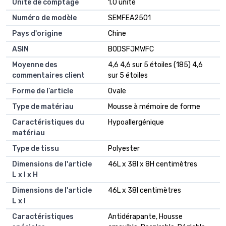
Unité de comptage
1.0 unité
Numéro de modèle
SEMFEA2501
Pays d'origine
Chine
ASIN
B0DSFJMWFC
Moyenne des
4,6 4,6 sur 5 étoiles (185) 4,6
commentaires client
sur 5 étoiles
Forme de l’article
Ovale
Type de matériau
Mousse à mémoire de forme
Caractéristiques du
Hypoallergénique
matériau
Type de tissu
Polyester
Dimensions de l'article
46L x 38l x 8H centimètres
L x l x H
Dimensions de l'article
46L x 38l centimètres
L x l
Caractéristiques
Antidérapante, Housse