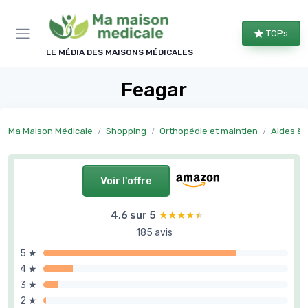
Panneau de gestion des cookies
TOPs
LE MÉDIA DES MAISONS MÉDICALES
Feagar
Ma Maison Médicale
Shopping
Orthopédie et maintien
Aides à l
Voir l'offre
4,6 sur 5
★★★★★
★★★★★
185 avis
5 ★
4 ★
3 ★
2 ★