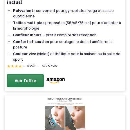
inclus)
＋
Polyvalent
: convenant pour gym, pilates, yoga et assise
quotidienne
＋
Tailles multiples
proposées (55/65/75 cm) pour s'adapter à
la morphologie
＋
Gonfleur inclus
— prêt à l'emploi dès réception
＋
Confort et soutien
pour soulager le dos et améliorer la
posture
＋
Couleur vive
(violet) esthétique pour la maison ou la salle de
sport
★★★★★
★★★★★
4,2/5
—
3226 avis
Voir l'offre