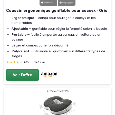
Coussin ergonomique gonflable pour coccyx - Gris
＋
Ergonomique
— conçu pour soulager le coccyx et les
hémorroïdes
＋
Ajustable
— gonflable pour régler la fermeté selon le besoin
＋
Portable
— facile à emporter au bureau, en voiture ou en
voyage
＋
Léger
et compact une fois dégonflé
＋
Polyvalent
— utilisable au quotidien sur différents types de
sièges
★★★★★
★★★★★
4/5
—
123 avis
Voir l'offre