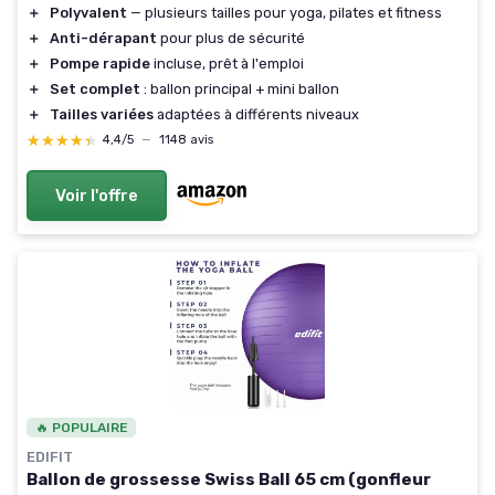
＋
Polyvalent
— plusieurs tailles pour yoga, pilates et fitness
＋
Anti-dérapant
pour plus de sécurité
＋
Pompe rapide
incluse, prêt à l'emploi
＋
Set complet
: ballon principal + mini ballon
＋
Tailles variées
adaptées à différents niveaux
★★★★★
★★★★★
4,4/5
—
1148 avis
Voir l'offre
🔥 POPULAIRE
EDIFIT
Ballon de grossesse Swiss Ball 65 cm (gonfleur