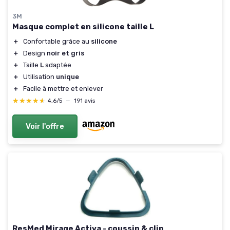
3M
Masque complet en silicone taille L
＋
Confortable grâce au
silicone
＋
Design
noir et gris
＋
Taille
L
adaptée
＋
Utilisation
unique
＋
Facile à mettre et enlever
★★★★★
★★★★★
4,6/5
—
191 avis
Voir l'offre
ResMed Mirage Activa - coussin & clip