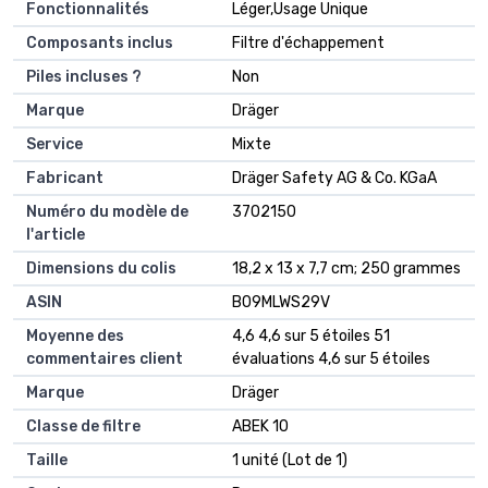
Fonctionnalités
‎Léger,Usage Unique
Composants inclus
‎Filtre d'échappement
Piles incluses ?
‎Non
Marque
‎Dräger
Service
‎Mixte
Fabricant
‎Dräger Safety AG & Co. KGaA
Numéro du modèle de
‎3702150
l'article
Dimensions du colis
‎18,2 x 13 x 7,7 cm; 250 grammes
ASIN
‎B09MLWS29V
Moyenne des
4,6 4,6 sur 5 étoiles 51
commentaires client
évaluations 4,6 sur 5 étoiles
Marque
Dräger
Classe de filtre
ABEK 10
Taille
1 unité (Lot de 1)