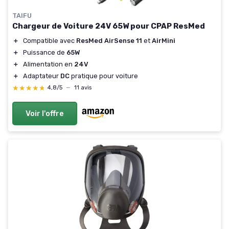
TAIFU
Chargeur de Voiture 24V 65W pour CPAP ResMed
＋
Compatible avec
ResMed AirSense 11
et
AirMini
＋
Puissance de
65W
＋
Alimentation en
24V
＋
Adaptateur
DC
pratique pour voiture
★★★★★
★★★★★
4,8/5
—
11 avis
Voir l'offre