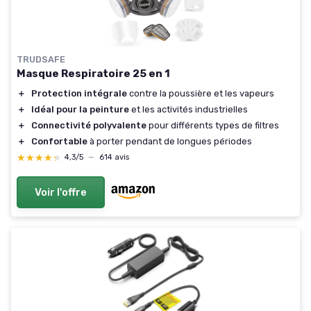
TRUDSAFE
Masque Respiratoire 25 en 1
＋
Protection intégrale
contre la poussière et les vapeurs
＋
Idéal pour la peinture
et les activités industrielles
＋
Connectivité polyvalente
pour différents types de filtres
＋
Confortable
à porter pendant de longues périodes
★★★★★
★★★★★
4,3/5
—
614 avis
Voir l'offre