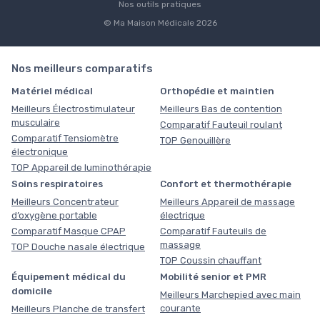
Nos outils pratiques
© Ma Maison Médicale 2026
Nos meilleurs comparatifs
Matériel médical
Orthopédie et maintien
Meilleurs Électrostimulateur
Meilleurs Bas de contention
musculaire
Comparatif Fauteuil roulant
Comparatif Tensiomètre
TOP Genouillère
électronique
TOP Appareil de luminothérapie
Soins respiratoires
Confort et thermothérapie
Meilleurs Concentrateur
Meilleurs Appareil de massage
d’oxygène portable
électrique
Comparatif Masque CPAP
Comparatif Fauteuils de
massage
TOP Douche nasale électrique
TOP Coussin chauffant
Équipement médical du
Mobilité senior et PMR
domicile
Meilleurs Marchepied avec main
courante
Meilleurs Planche de transfert