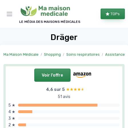
Panneau de gestion des cookies
TOPs
LE MÉDIA DES MAISONS MÉDICALES
Dräger
Ma Maison Médicale
Shopping
Soins respiratoires
Assistance r
Voir l'offre
4,6 sur 5
★★★★★
★★★★★
51 avis
5 ★
4 ★
3 ★
2 ★