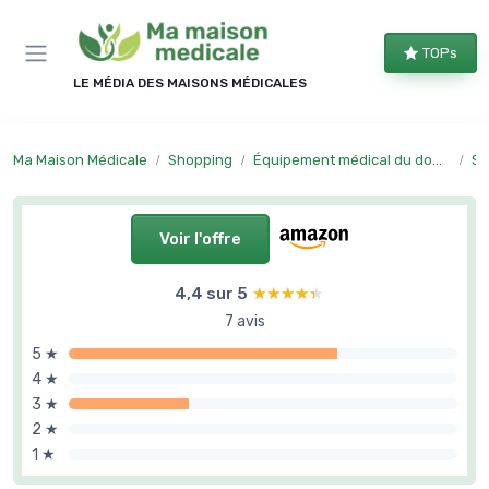
Panneau de gestion des cookies
TOPs
LE MÉDIA DES MAISONS MÉDICALES
Ma Maison Médicale
Shopping
Équipement médical du domicile
Sa
Voir l'offre
4,4 sur 5
★★★★★
★★★★★
7 avis
5 ★
4 ★
3 ★
2 ★
1 ★