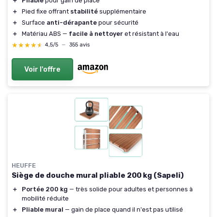
＋
Pliable
pour gain de place
＋
Pied fixe offrant
stabilité
supplémentaire
＋
Surface
anti-dérapante
pour sécurité
＋
Matériau ABS —
facile à nettoyer
et résistant à l'eau
★★★★★
★★★★★
4,5/5
—
355 avis
Voir l'offre
HEUFFE
Siège de douche mural pliable 200 kg (Sapeli)
＋
Portée 200 kg
— très solide pour adultes et personnes à
mobilité réduite
＋
Pliable mural
— gain de place quand il n'est pas utilisé