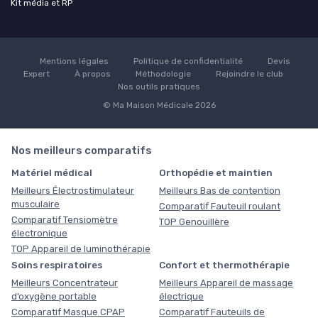
Kit média et RP
Mentions légales
Politique de confidentialité
Devis
Expert
À propos
Méthodologie
Rejoindre le club
Nos outils pratiques
© Ma Maison Médicale 2026
Nos meilleurs comparatifs
Matériel médical
Orthopédie et maintien
Meilleurs Électrostimulateur
Meilleurs Bas de contention
musculaire
Comparatif Fauteuil roulant
Comparatif Tensiomètre
TOP Genouillère
électronique
TOP Appareil de luminothérapie
Soins respiratoires
Confort et thermothérapie
Meilleurs Concentrateur
Meilleurs Appareil de massage
d’oxygène portable
électrique
Comparatif Masque CPAP
Comparatif Fauteuils de