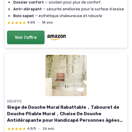
＋
Dossier confort
— soutien pour plus de confort
＋
Anti-dérapant
— sécurité améliorée pour la surface d'assise
＋
Bois sapeli
— esthétique chaleureuse et robuste
★★★★★
★★★★★
4,9/5
—
34 avis
Voir l'offre
HEUFFE
Siege de Douche Mural Rabattable，Tabouret de
Douche Pliable Mural，Chaise De Douche
Antidérapante pour Handicapé Personnes âgées
200kg，Bois
★★★★★
★★★★★
4,8/5
—
26 avis