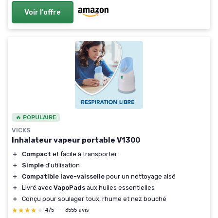
Voir l'offre
🔥 POPULAIRE
VICKS
Inhalateur vapeur portable V1300
＋
Compact
et facile à transporter
＋
Simple
d'utilisation
＋
Compatible lave-vaisselle
pour un nettoyage aisé
＋
Livré avec
VapoPads
aux huiles essentielles
＋
Conçu pour soulager toux, rhume et nez bouché
★★★★★
★★★★★
4/5
—
3555 avis