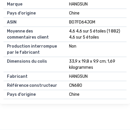
Marque
‎HANGSUN
Pays d'origine
‎Chine
ASIN
B07FD64JGM
Moyenne des
4,6 4,6 sur 5 étoiles (1 882)
commentaires client
4,6 sur 5 étoiles
Production interrompue
Non
par le fabricant
Dimensions du colis
33,9 x 19,8 x 9,9 cm; 1,69
kilogrammes
Fabricant
HANGSUN
Référence constructeur
CN680
Pays d'origine
Chine