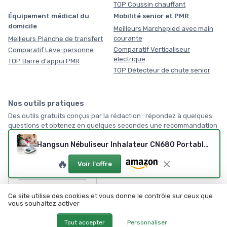
TOP Coussin chauffant
Équipement médical du
Mobilité senior et PMR
domicile
Meilleurs Marchepied avec main
courante
Meilleurs Planche de transfert
Comparatif Verticaliseur
Comparatif Lève-personne
électrique
TOP Barre d'appui PMR
TOP Détecteur de chute senior
Nos outils pratiques
Des outils gratuits conçus par la rédaction : répondez à quelques
questions et obtenez en quelques secondes une recommandation
vraiment personnalisée, sans inscription, servez-vous !
Hangsun Nébuliseur Inhalateur CN680 Portable Compresseur avec Embout et Masque pour les Enfants et les Adultes
🏠
🔥
Voir l'offre
Par où commencer ?
Ce site utilise des cookies et vous donne le contrôle sur ceux que
Tous les outils →
vous souhaitez activer
Tout accepter
Personnaliser