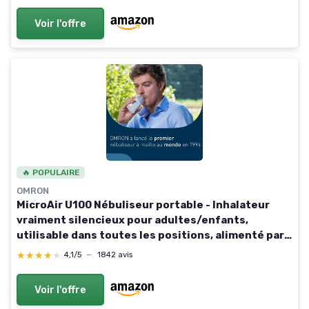
Voir l'offre
🔥 POPULAIRE
OMRON
MicroAir U100 Nébuliseur portable - Inhalateur
vraiment silencieux pour adultes/enfants,
utilisable dans toutes les positions, alimenté par
batterie pour les cas de toux/rhume, d'asthme, de
★★★★★
★★★★★
4,1/5
—
1842 avis
BPCO Traitement de l'asthme
Voir l'offre