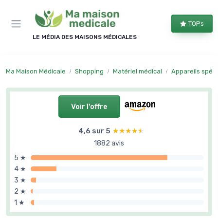
Panneau de gestion des cookies
TOPs
LE MÉDIA DES MAISONS MÉDICALES
Ma Maison Médicale
Shopping
Matériel médical
Appareils spéci
Voir l'offre
4,6 sur 5
★★★★★
★★★★★
1882 avis
5 ★
4 ★
3 ★
2 ★
1 ★