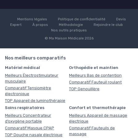
Mentions légales
Politique de confidentialité
Devis
Expert
À propos
Méthodologie
Rejoindre le club
Nos outils pratiques
© Ma Maison Médicale 2026
Nos meilleurs comparatifs
Matériel médical
Orthopédie et maintien
Meilleurs Électrostimulateur
Meilleurs Bas de contention
musculaire
Comparatif Fauteuil roulant
Comparatif Tensiomètre
TOP Genouillère
électronique
TOP Appareil de luminothérapie
Soins respiratoires
Confort et thermothérapie
Meilleurs Concentrateur
Meilleurs Appareil de massage
d’oxygène portable
électrique
Comparatif Masque CPAP
Comparatif Fauteuils de
massage
TOP Douche nasale électrique