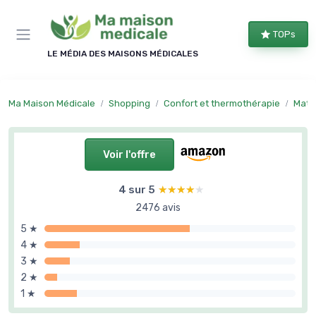
Panneau de gestion des cookies
TOPs
LE MÉDIA DES MAISONS MÉDICALES
Ma Maison Médicale
Shopping
Confort et thermothérapie
Matéri
Voir l'offre
4 sur 5
★★★★★
★★★★★
2476 avis
5 ★
4 ★
3 ★
2 ★
1 ★