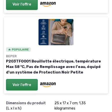
Voir l'offre
🔥 POPULAIRE
BEPER
P203TFO001 Bouillotte électrique, température
Max 58 °C, Pas de Remplissage avec l'eau, équipé
d'un système de Protection Noir Petite
Voir l'offre
Dimensions du produit
25 x 17 x 7 cm; 1,35
(L x l x h)
kilogrammes