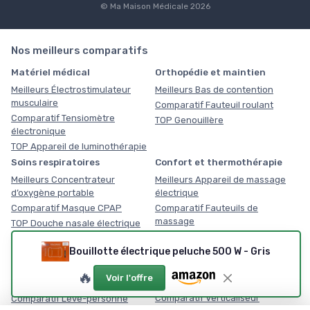
© Ma Maison Médicale 2026
Nos meilleurs comparatifs
Matériel médical
Orthopédie et maintien
Meilleurs Électrostimulateur
Meilleurs Bas de contention
musculaire
Comparatif Fauteuil roulant
Comparatif Tensiomètre
TOP Genouillère
électronique
TOP Appareil de luminothérapie
Soins respiratoires
Confort et thermothérapie
Meilleurs Concentrateur
Meilleurs Appareil de massage
d’oxygène portable
électrique
Comparatif Masque CPAP
Comparatif Fauteuils de
massage
TOP Douche nasale électrique
TOP Coussin chauffant
Bouillotte électrique peluche 500 W - Gris
Équipement médical du
Mobilité senior et PMR
domicile
Meilleurs Marchepied avec main
🔥
Voir l'offre
courante
Meilleurs Planche de transfert
Comparatif Verticaliseur
Comparatif Lève-personne