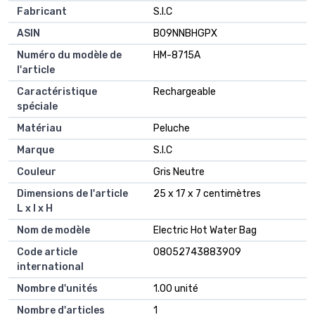
Fabricant
S.I.C
ASIN
B09NNBHGPX
Numéro du modèle de
HM-8715A
l'article
Caractéristique
Rechargeable
spéciale
Matériau
Peluche
Marque
S.I.C
Couleur
Gris Neutre
Dimensions de l'article
25 x 17 x 7 centimètres
L x l x H
Nom de modèle
Electric Hot Water Bag
Code article
08052743883909
international
Nombre d'unités
1.00 unité
Nombre d'articles
1