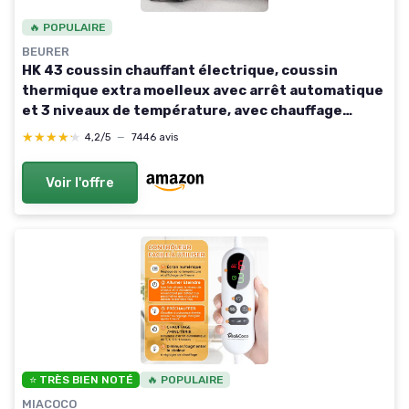
🔥 POPULAIRE
BEURER
HK 43 coussin chauffant électrique, coussin
thermique extra moelleux avec arrêt automatique
et 3 niveaux de température, avec chauffage
rapide, lavable en machine jusqu'à 30 °C, blanc
★★★★★
★★★★★
4,2/5
—
7446 avis
Voir l'offre
⭐ TRÈS BIEN NOTÉ
🔥 POPULAIRE
MIACOCO