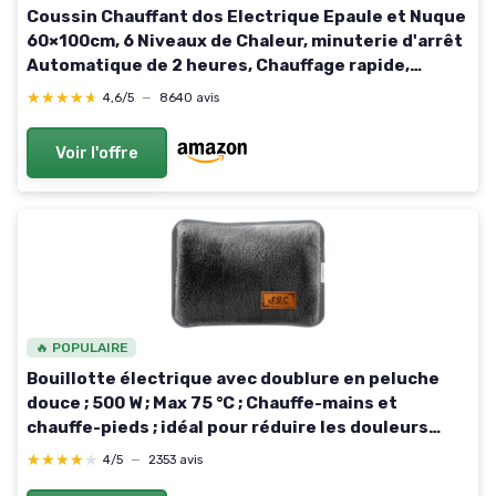
Coussin Chauffant dos Electrique Epaule et Nuque
60×100cm, 6 Niveaux de Chaleur, minuterie d'arrêt
Automatique de 2 heures, Chauffage rapide,
Ceinture, Chauffe-dos, Flanelle, Lavable en
★★★★★
★★★★★
4,6/5
—
8640 avis
Machine 60x100cm Classic Grey
Voir l'offre
🔥 POPULAIRE
Bouillotte électrique avec doublure en peluche
douce ; 500 W ; Max 75 °C ; Chauffe-mains et
chauffe-pieds ; idéal pour réduire les douleurs
musculaires, dorsales et menstruelles Noir
★★★★★
★★★★★
4/5
—
2353 avis