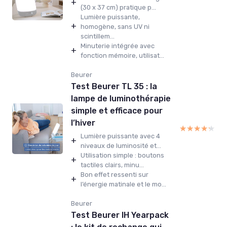
+
(30 x 37 cm) pratique p...
Lumière puissante,
+
homogène, sans UV ni
scintillem...
Minuterie intégrée avec
+
fonction mémoire, utilisat...
Beurer
Test Beurer TL 35 : la
lampe de luminothérapie
simple et efficace pour
l’hiver
★★★★★
★★★★★
Lumière puissante avec 4
+
niveaux de luminosité et...
Utilisation simple : boutons
+
tactiles clairs, minu...
Bon effet ressenti sur
+
l’énergie matinale et le mo...
Beurer
Test Beurer IH Yearpack