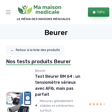
Panneau de gestion des cookies
TOPs
LE MÉDIA DES MAISONS MÉDICALES
Beurer
←
Retour à la liste des produits
Nos tests produits Beurer
Beurer
Test Beurer BM 64 : un
tensiomètre sérieux
avec AFib, mais pas
parfait
Mesures globalement
★★★★★
★★★★★
+
stables et cohérentes,
surtout...