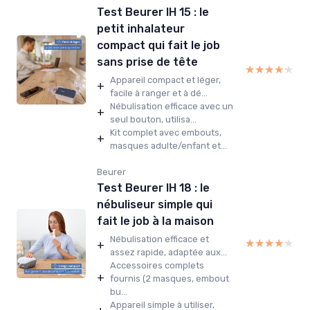
Test Beurer IH 15 : le
petit inhalateur
compact qui fait le job
sans prise de tête
★★★★★
★★★★★
Appareil compact et léger,
+
facile à ranger et à dé...
Nébulisation efficace avec un
+
seul bouton, utilisa...
Kit complet avec embouts,
+
masques adulte/enfant et...
Beurer
Test Beurer IH 18 : le
nébuliseur simple qui
fait le job à la maison
Nébulisation efficace et
★★★★★
★★★★★
+
assez rapide, adaptée aux...
Accessoires complets
+
fournis (2 masques, embout
bu...
Appareil simple à utiliser,