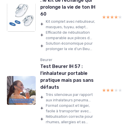
: le kit de rechange qui
prolonge la vie de ton IH
60
★★★★★
★★★★★
Kit complet avec nébuliseur,
+
masques, tuyau, adapt...
Efficacité de nébulisation
+
comparable aux pièces d...
Solution économique pour
+
prolonger la vie d’un Beu...
Beurer
Test Beurer IH 57 :
l’inhalateur portable
pratique mais pas sans
défauts
★★★★★
★★★★★
Très silencieux par rapport
+
aux inhalateurs pneuma...
Format compact et léger,
+
facile à transporter avec...
Nébulisation correcte pour
+
rhumes, allergies et as...