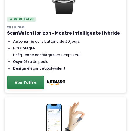
🔥 POPULAIRE
WITHINGS
ScanWatch Horizon - Montre Intelligente Hybride
＋
Autonomie
de la batterie de 30 jours
＋
ECG
intégré
＋
Fréquence cardiaque
en temps réel
＋
Oxymètre
de pouls
＋
Design
élégant et polyvalent
Voir l'offre