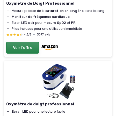
Oxymètre de Doigt Professionnel
＋
Mesure précise de la
saturation en oxygène
dans le sang
＋
Moniteur de fréquence cardiaque
＋
Écran LED clair pour
mesure SpO2
et
PR
＋
Piles incluses pour une utilisation immédiate
★★★★★
★★★★★
4,3/5
—
3077 avis
Voir l'offre
Oxymètre de doigt professionnel
＋
Écran LED
pour une lecture facile