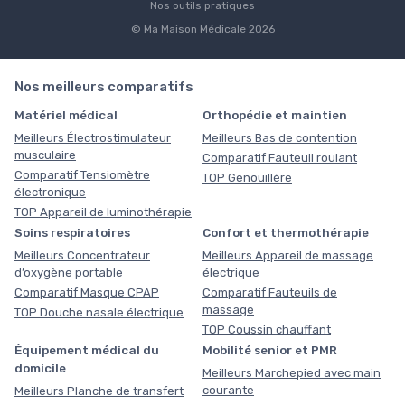
Nos outils pratiques
© Ma Maison Médicale 2026
Nos meilleurs comparatifs
Matériel médical
Orthopédie et maintien
Meilleurs Électrostimulateur
Meilleurs Bas de contention
musculaire
Comparatif Fauteuil roulant
Comparatif Tensiomètre
TOP Genouillère
électronique
TOP Appareil de luminothérapie
Soins respiratoires
Confort et thermothérapie
Meilleurs Concentrateur
Meilleurs Appareil de massage
d’oxygène portable
électrique
Comparatif Masque CPAP
Comparatif Fauteuils de
massage
TOP Douche nasale électrique
TOP Coussin chauffant
Équipement médical du
Mobilité senior et PMR
domicile
Meilleurs Marchepied avec main
courante
Meilleurs Planche de transfert