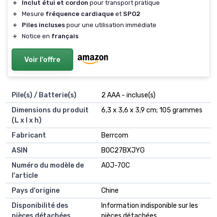
＋
Inclut étui et cordon
pour transport pratique
＋
Mesure
fréquence cardiaque
et
SPO2
＋
Piles incluses
pour une utilisation immédiate
＋
Notice en
français
Voir l'offre
Pile(s) / Batterie(s)
2 AAA - incluse(s)
Dimensions du produit
6,3 x 3,6 x 3,9 cm; 105 grammes
(L x l x h)
Fabricant
Berrcom
ASIN
B0C27BXJYG
Numéro du modèle de
AOJ-70C
l'article
Pays d'origine
Chine
Disponibilité des
Information indisponible sur les
pièces détachées
pièces détachées