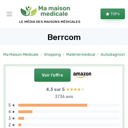
Panneau de gestion des cookies
TOPs
LE MÉDIA DES MAISONS MÉDICALES
Berrcom
Ma Maison Médicale
Shopping
Matériel médical
Autodiagnostic
Voir l'offre
4,3 sur 5
★★★★★
★★★★★
3736 avis
5 ★
4 ★
3 ★
2 ★