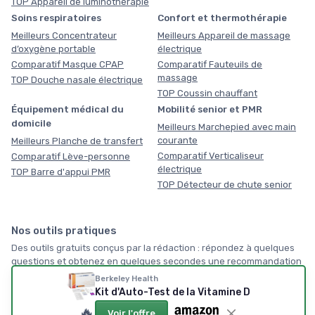
TOP Appareil de luminothérapie
Soins respiratoires
Confort et thermothérapie
Meilleurs Concentrateur
Meilleurs Appareil de massage
d’oxygène portable
électrique
Comparatif Masque CPAP
Comparatif Fauteuils de
massage
TOP Douche nasale électrique
TOP Coussin chauffant
Équipement médical du
Mobilité senior et PMR
domicile
Meilleurs Marchepied avec main
courante
Meilleurs Planche de transfert
Comparatif Verticaliseur
Comparatif Lève-personne
électrique
TOP Barre d'appui PMR
TOP Détecteur de chute senior
Nos outils pratiques
Des outils gratuits conçus par la rédaction : répondez à quelques
questions et obtenez en quelques secondes une recommandation
vraiment personnalisée, sans inscription, servez-vous !
Berkeley Health
Kit d'Auto-Test de la Vitamine D
🏠
🔥
Voir l'offre