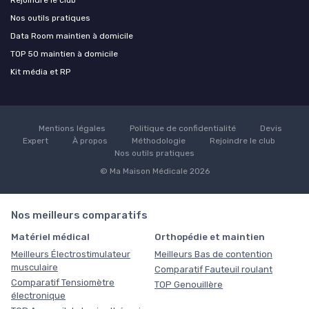
Nos outils pratiques
Data Room maintien à domicile
TOP 50 maintien à domicile
Kit média et RP
Mentions légales
Politique de confidentialité
Devis
Expert
À propos
Méthodologie
Rejoindre le club
Nos outils pratiques
© Ma Maison Médicale 2026
Nos meilleurs comparatifs
Matériel médical
Orthopédie et maintien
Meilleurs Électrostimulateur
Meilleurs Bas de contention
musculaire
Comparatif Fauteuil roulant
Comparatif Tensiomètre
TOP Genouillère
électronique