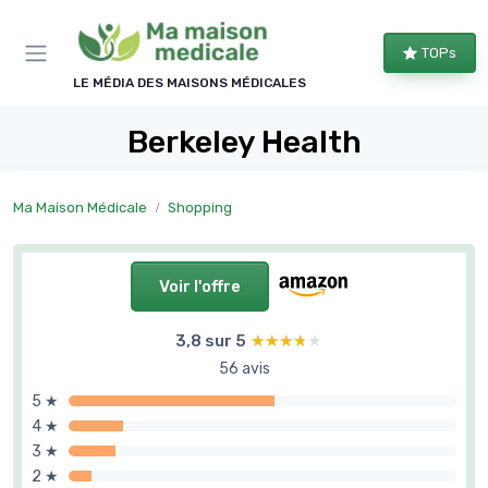
Panneau de gestion des cookies
TOPs
LE MÉDIA DES MAISONS MÉDICALES
Berkeley Health
Ma Maison Médicale
Shopping
Voir l'offre
3,8 sur 5
★★★★★
★★★★★
56 avis
5 ★
4 ★
3 ★
2 ★