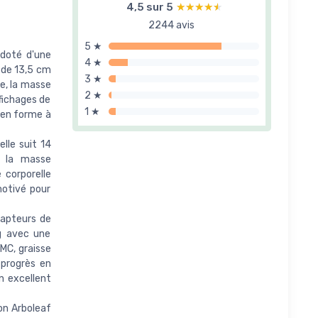
4,5 sur 5
★★★★★
★★★★★
2244 avis
5 ★
 doté d'une
4 ★
 de 13,5 cm
3 ★
le, la masse
2 ★
ffichages de
1 ★
e en forme à
lle suit 14
, la masse
 corporelle
motivé pour
capteurs de
kg avec une
MC, graisse
 progrès en
n excellent
ion Arboleaf