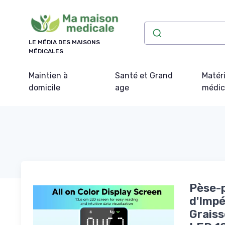
Panneau de gestion des cookies
LE MÉDIA DES MAISONS
MÉDICALES
Maintien à
Santé et Grand
Matéri
domicile
age
médic
Pèse-p
d'Impé
Graiss