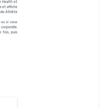
e Health et
 et affiche
mode Athlète
 ou si vous
 corporelle.
 fois, puis