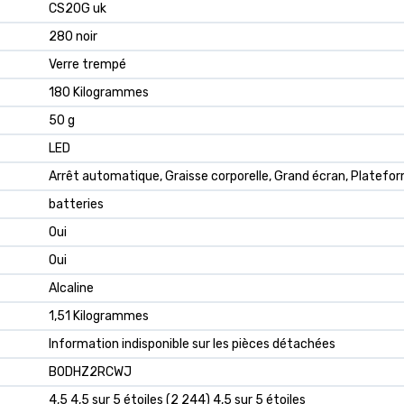
‎CS20G uk
‎280 noir
‎Verre trempé
‎180 Kilogrammes
‎50 g
‎LED
‎Arrêt automatique, Graisse corporelle, Grand écran, Platef
‎batteries
‎Oui
‎Oui
‎Alcaline
‎1,51 Kilogrammes
‎Information indisponible sur les pièces détachées
B0DHZ2RCWJ
4,5 4,5 sur 5 étoiles (2 244) 4,5 sur 5 étoiles