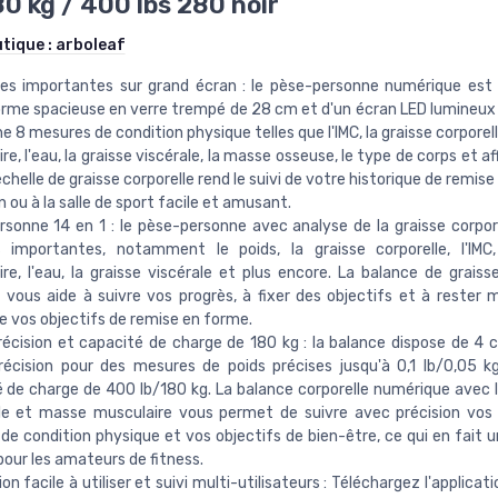
0 kg / 400 lbs 280 noir
utique :
arboleaf
es importantes sur grand écran : le pèse-personne numérique est
rme spacieuse en verre trempé de 28 cm et d'un écran LED lumineux
che 8 mesures de condition physique telles que l'IMC, la graisse corporel
re, l'eau, la graisse viscérale, la masse osseuse, le type de corps et a
'échelle de graisse corporelle rend le suivi de votre historique de remis
n ou à la salle de sport facile et amusant.
sonne 14 en 1 : le pèse-personne avec analyse de la graisse corpore
 importantes, notamment le poids, la graisse corporelle, l'IMC
re, l'eau, la graisse viscérale et plus encore. La balance de graisse
 vous aide à suivre vos progrès, à fixer des objectifs et à rester 
e vos objectifs de remise en forme.
écision et capacité de charge de 180 kg : la balance dispose de 4 
récision pour des mesures de poids précises jusqu'à 0,1 lb/0,05 
 de charge de 400 lb/180 kg. La balance corporelle numérique avec I
lle et masse musculaire vous permet de suivre avec précision vos
de condition physique et vos objectifs de bien-être, ce qui en fait u
our les amateurs de fitness.
on facile à utiliser et suivi multi-utilisateurs : Téléchargez l'applicat