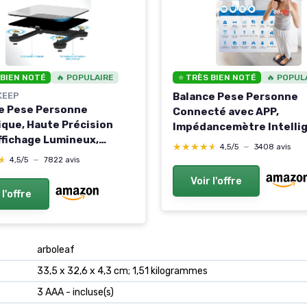
 BIEN NOTÉ
🔥 POPULAIRE
⭐ TRÈS BIEN NOTÉ
🔥 POPUL
KEEP
Balance Pese Personne
e Pese Personne
Connecté avec APP,
que, Haute Précision
Impédancemètre Intelli
ffichage Lumineux,
22 Données Corporelles,
★★★★★
★★★★★
4,5/5
—
3408 avis
logie Step-On 5mm
Balance Connectée avec
★
★
4,5/5
—
7822 avis
Trempé, Haute Précision
écran, Analyse Masse
Voir l'offre
g/ 400lb Noir
Graisseuse et Musculaire
 l'offre
Hydratation, Métabolism
‎arboleaf
‎33,5 x 32,6 x 4,3 cm; 1,51 kilogrammes
‎3 AAA - incluse(s)