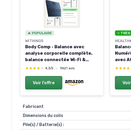
🔥 POPULAIRE
⭐ TRÈS
WITHINGS
HEALTH
Body Comp - Balance avec
Balanc
analyse corporelle complète,
Numéri
balance connectée Wi-Fi &
avec A
Bluetooth avec écran couleur,
Techno
★★★★★
★★★★★
★★★★
★★★★
4,3/5
—
9621 avis
Balance digitale avec précision
Verre 
de la graisse viscérale, du cœur,
à 180k
Voir l'offre
Voir
Noir 1.0 unité Noir Body Comp
Fabricant
Dimensions du colis
Pile(s) / Batterie(s) :