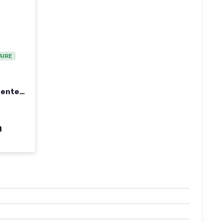
AIRE
gente
 Grand
, IMC,
e noir