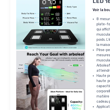
LED 18
Voir la bo
8 mesur
plate-fo
qui affi
musculai
poids. L
la maiso
Pèse-per
mesures
musculai
Arboleaf
atteindr
Haute pr
haute p
capacité
corpore
matière 
cadeau p
Applicati