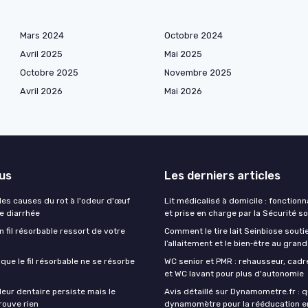
Mars 2024
Octobre 2024
Avril 2025
Mai 2025
Octobre 2025
Novembre 2025
Avril 2026
Mai 2026
lus
Les derniers articles
es causes du rot à l'odeur d'œuf
Lit médicalisé à domicile : fonctionna
de diarrhée
et prise en charge par la Sécurité so
un fil résorbable ressort de votre
Comment le tire lait Seinbiose souti
l’allaitement et le bien‑être au gran
sque le fil résorbable ne se résorbe
WC senior et PMR : rehausseur, cadre
et WC lavant pour plus d'autonomie
eur dentaire persiste mais le
Avis détaillé sur Dynamometre.fr : q
rouve rien
dynamomètre pour la rééducation e