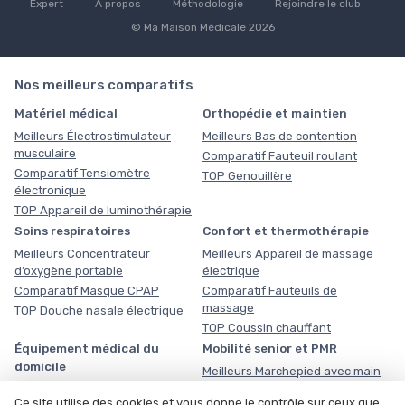
Expert
À propos
Méthodologie
Rejoindre le club
© Ma Maison Médicale 2026
Nos meilleurs comparatifs
Matériel médical
Orthopédie et maintien
Meilleurs Électrostimulateur
Meilleurs Bas de contention
musculaire
Comparatif Fauteuil roulant
Comparatif Tensiomètre
TOP Genouillère
électronique
TOP Appareil de luminothérapie
Soins respiratoires
Confort et thermothérapie
Meilleurs Concentrateur
Meilleurs Appareil de massage
d’oxygène portable
électrique
Comparatif Masque CPAP
Comparatif Fauteuils de
massage
TOP Douche nasale électrique
TOP Coussin chauffant
Équipement médical du
Mobilité senior et PMR
domicile
Meilleurs Marchepied avec main
courante
Meilleurs Planche de transfert
Ce site utilise des cookies et vous donne le contrôle sur ceux que