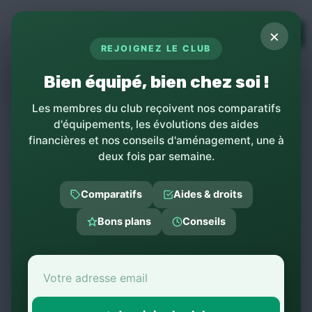
Panneau de gestion des cookies
×
TOPs
REJOIGNEZ LE CLUB
LE MÉDIA DES MAISONS MÉDICALES
Bien équipé, bien chez soi !
APYFORME
Les membres du club reçoivent nos comparatifs
d'équipements, les évolutions des aides
←
Retour à la liste des produits
financières et nos conseils d'aménagement, une à
deux fois par semaine.
Comparatifs
Aides & droits
Catégories
Bons plans
Conseils
‹‹
‹
1
›
››