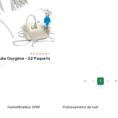
4.2
☆☆☆☆☆
★★★★★
ube Oxygène - 32 Paquets
l
‹‹
‹
1
›
››
Humidificateur CPAP
Pulsioxymètre de nuit