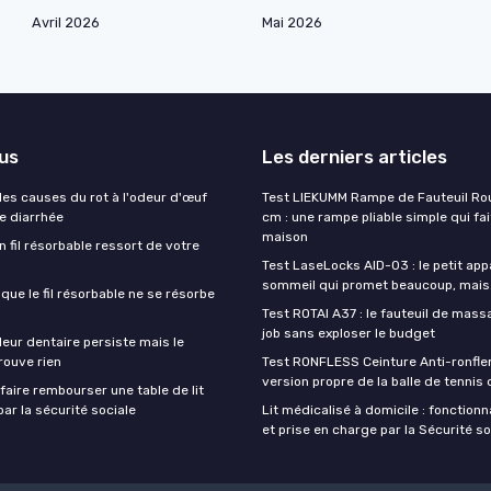
Avril 2026
Mai 2026
lus
Les derniers articles
es causes du rot à l'odeur d'œuf
Test LIEKUMM Rampe de Fauteuil Rou
de diarrhée
cm : une rampe pliable simple qui fait
maison
un fil résorbable ressort de votre
Test LaseLocks AID-03 : le petit app
sommeil qui promet beaucoup, mais
sque le fil résorbable ne se résorbe
Test ROTAI A37 : le fauteuil de massa
job sans exploser le budget
eur dentaire persiste mais le
rouve rien
Test RONFLESS Ceinture Anti-ronflem
version propre de la balle de tennis
aire rembourser une table de lit
ar la sécurité sociale
Lit médicalisé à domicile : fonctionna
et prise en charge par la Sécurité so