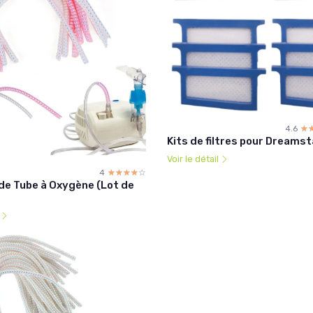
4.6
☆
★
Kits de filtres pour Dreamst
Voir le détail
4
☆☆☆☆☆
★★★★★
de Tube à Oxygène (Lot de
l