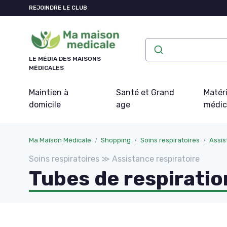
Panneau de gestion des cookies
REJOINDRE LE CLUB
LE MÉDIA DES MAISONS
MÉDICALES
Maintien à
Santé et Grand
Matéri
domicile
age
médic
Ma Maison Médicale
Shopping
Soins respiratoires
Assis
Soins respiratoires ≫ Assistance respiratoire
Tubes de respiratio