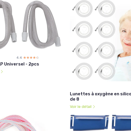
4.4
☆☆☆☆☆
★★★★★
P Universel - 2pcs
l
Lunettes à oxygène en silico
de 8
Voir le détail