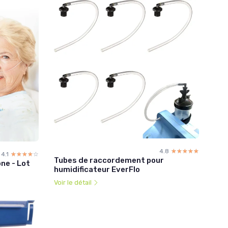
4.8
☆☆☆☆☆
★★★★★
4.1
☆☆☆☆☆
★★★★★
Tubes de raccordement pour
ne - Lot
humidificateur EverFlo
Voir le détail