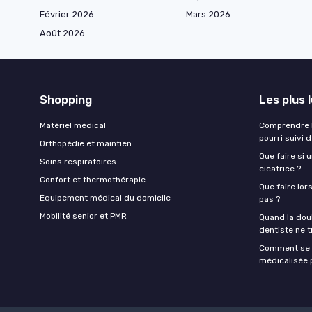
Février 2026
Mars 2026
Août 2026
Shopping
Les plus 
Matériel médical
Comprendre l
pourri suivi 
Orthopédie et maintien
Que faire si 
Soins respiratoires
cicatrice ?
Confort et thermothérapie
Que faire lor
Équipement médical du domicile
pas ?
Mobilité senior et PMR
Quand la doul
dentiste ne t
Comment se f
médicalisée p