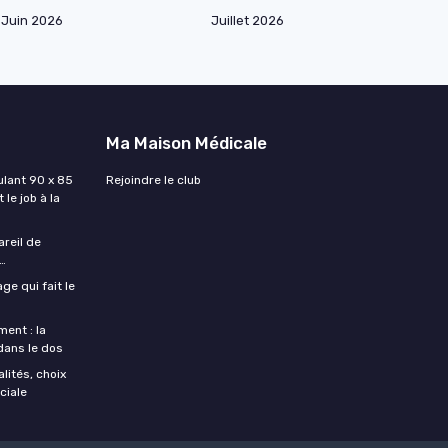
Juin 2026
Juillet 2026
Ma Maison Médicale
lant 90 x 85
Rejoindre le club
 le job à la
areil de
…
ge qui fait le
ent : la
 dans le dos
lités, choix
ciale