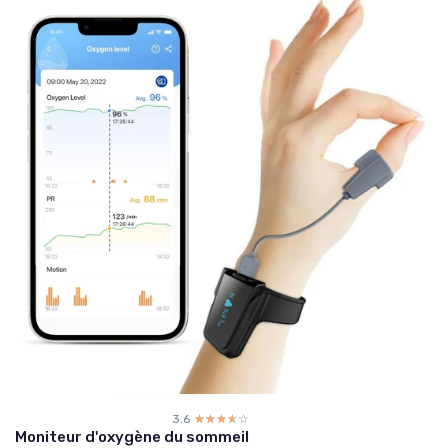
3.6
☆☆☆☆☆
★★★★★
Moniteur d'oxygène du sommeil