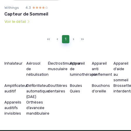
Withings
4.3
☆☆☆☆☆
★★★★★
Capteur de Sommeil
Voir le détail
‹‹
‹
1
›
››
Inhalateur
Aérosol
Électrostimulateur
Appareil
Appareil
Appareil
de
musculaire
de
anti
d'aide
nébulisation
luminothérapie
ronflement
au
sommeil
Amplificateur
Défibrillateur
Gouttières
Boules
Bouchons
Brossett
auditif
automatique
dentaires
Quies
d'oreille
interdent
(DAE)
Appareils
Orthèses
auditifs
d’avancée
invisibles
mandibulaire