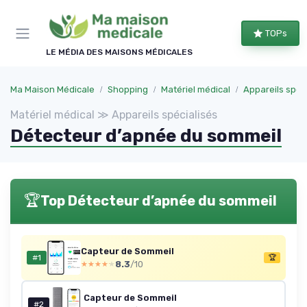
Panneau de gestion des cookies
TOPs
LE MÉDIA DES MAISONS MÉDICALES
Ma Maison Médicale
Shopping
Matériel médical
Appareils spéc
Matériel médical ≫ Appareils spécialisés
Détecteur d’apnée du sommeil
🏆
Top Détecteur d’apnée du sommeil
Capteur de Sommeil
#1
🏆
8.3
/10
★★★★★
★★★★★
Capteur de Sommeil
#2