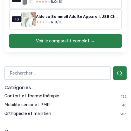
8.0
/10
★★★★★
★★★★★
Aide au Sommeil Adulte Appareil, USB Charge Dispositif D'aide au Sommeil, Une Durée de 20 Heures, Appareil pour apnée du sommeil, pour L'insomnie et L'anxiété (Cyan)
#3
6.0
/10
★★★★★
★★★★★
Voir le comparatif complet →
Catégories
Confort et thermothérapie
132
Mobilité senior et PMR
40
Orthopédie et maintien
383