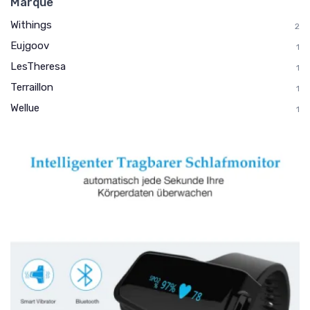
Marque
Withings
2
Eujgoov
1
LesTheresa
1
Terraillon
1
Wellue
1