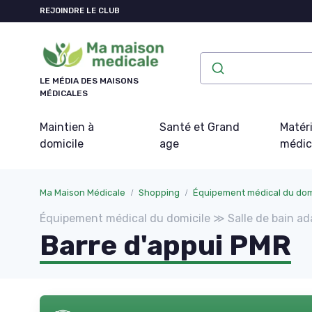
Panneau de gestion des cookies
REJOINDRE LE CLUB
LE MÉDIA DES MAISONS
MÉDICALES
Maintien à
Santé et Grand
Matéri
domicile
age
médic
Ma Maison Médicale
Shopping
Équipement médical du dom
Équipement médical du domicile ≫ Salle de bain a
Barre d'appui PMR