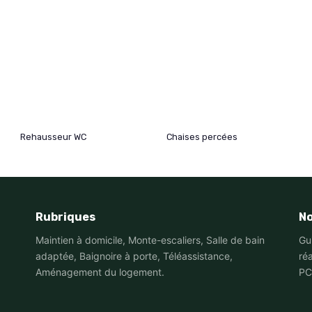
Rehausseur WC
Chaises percées
Rubriques
No
Maintien à domicile, Monte-escaliers, Salle de bain
Gu
adaptée, Baignoire à porte, Téléassistance,
ré
Aménagement du logement.
PC