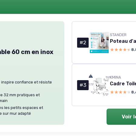
STANDER
#2
★★★★★
★★★★★
8.
able 60 cm en inox
KMINA
 inspire confiance et résiste
#3
★★★★★
★★★★★
8.
e 32 mm pratiques et
 main
ns les petits espaces et
le sur mur adapté
Voir 