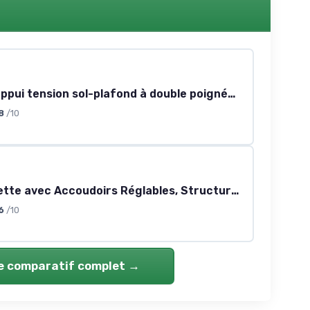
Poteau d'appui tension sol-plafond à double poignée (blanc)
8
/10
Cadre Toilette avec Accoudoirs Réglables, Structure de Sécurité pour WC Handicapé, Barre d’Appui Latérale, Largeur et Hauteur Ajustables
6
/10
le comparatif complet →