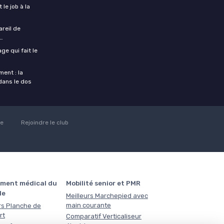
 le job à la
areil de
…
ge qui fait le
ent : la
 dans le dos
ie
Rejoindre le club
ment médical du
Mobilité senior et PMR
le
Meilleurs Marchepied avec
main courante
rs Planche de
rt
Comparatif Verticaliseur