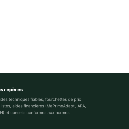
s repères
ides techniques fiables, fourchettes de prix
alistes, aides financières (MaPrimeAdapt', APA,
H) et conseils conformes aux normes.