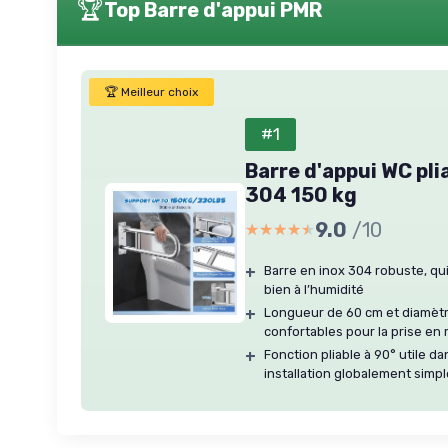
🏆
Top Barre d'appui PMR
🏆 Meilleur choix
#1
Barre d'appui WC pli
304 150 kg
9.0
/10
★★★★★
★★★★★
+
Barre en inox 304 robuste, qui
bien à l’humidité
+
Longueur de 60 cm et diamètr
confortables pour la prise en
+
Fonction pliable à 90° utile da
installation globalement simp