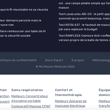
cm : une rampe pliable simple qui fait
maison
sque le fil résorbable ne se résorbe
Test LaseLocks AID-03 : le petit app
sommeil qui promet beaucoup, mais
eur dentaire persiste mais le
rouve rien
Test ROTAI A37 : le fauteuil de massa
job sans exploser le budget
aire rembourser une table de lit
ar la sécurité sociale
Test RONFLESS Ceinture Anti-ronflem
version propre de la balle de tennis
Politique de confidentialité
Devis Expert
À propos
Méthodolog
© Ma Maison Médicale 2026
tien
Soins respiratoires
Confort et
Équipe
thermothérapie
domici
tention
Meilleurs Concentrateur
d’oxygène portable
Meilleurs Appareil de
Meilleu
roulant
massage électrique
transfe
Comparatif Masque CPAP