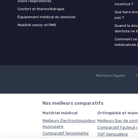
Soins respiratoires
cicatrice ?
Confort et thermothérapie
Que faire lor
Équipement médical du domicile
pas ?
Mobilité senior et PMR
Quand la doul
dentiste ne t
Comment se f
médicalisée p
Mentions légales
Nos meilleurs comparatifs
Matériel médical
Orthopédie et main
Meilleurs Électrostimulateur
Meilleurs Bas de con
musculaire
Comparatif Fauteuil 
Comparatif Tensiomètre
TOP Genouillère