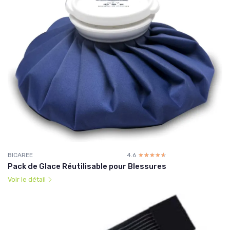
BICAREE
4.6
☆☆☆☆☆
★★★★★
Pack de Glace Réutilisable pour Blessures
Voir le détail