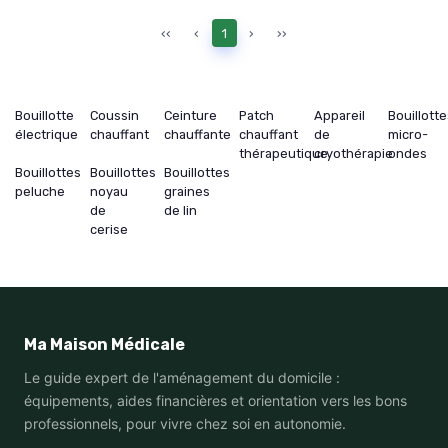
‹‹
‹
1
›
››
Bouillotte
Coussin
Ceinture
Patch
Appareil
Bouillott
électrique
chauffant
chauffante
chauffant
de
micro-
thérapeutique
cryothérapie
ondes
Bouillottes
Bouillottes
Bouillottes
peluche
noyau
graines
de
de lin
cerise
Ma Maison Médicale
Le guide expert de l'aménagement du domicile :
équipements, aides financières et orientation vers les bons
professionnels, pour vivre chez soi en autonomie.