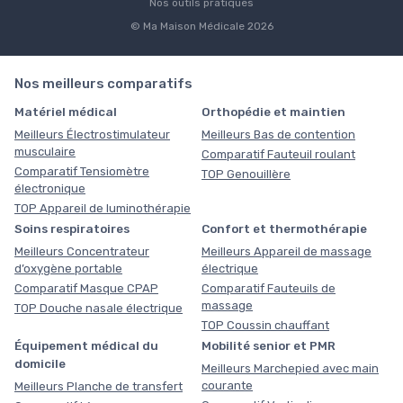
Nos outils pratiques
© Ma Maison Médicale 2026
Nos meilleurs comparatifs
Matériel médical
Orthopédie et maintien
Meilleurs Électrostimulateur
Meilleurs Bas de contention
musculaire
Comparatif Fauteuil roulant
Comparatif Tensiomètre
TOP Genouillère
électronique
TOP Appareil de luminothérapie
Soins respiratoires
Confort et thermothérapie
Meilleurs Concentrateur
Meilleurs Appareil de massage
d’oxygène portable
électrique
Comparatif Masque CPAP
Comparatif Fauteuils de
massage
TOP Douche nasale électrique
TOP Coussin chauffant
Équipement médical du
Mobilité senior et PMR
domicile
Meilleurs Marchepied avec main
courante
Meilleurs Planche de transfert