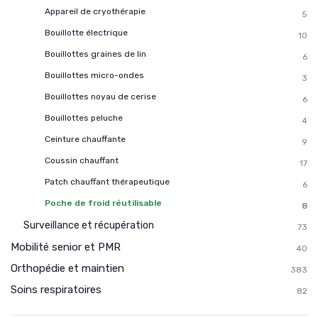
Appareil de cryothérapie
5
Bouillotte électrique
10
Bouillottes graines de lin
6
Bouillottes micro-ondes
3
Bouillottes noyau de cerise
6
Bouillottes peluche
4
Ceinture chauffante
9
Coussin chauffant
17
Patch chauffant thérapeutique
6
Poche de froid réutilisable
8
Surveillance et récupération
73
Mobilité senior et PMR
40
Orthopédie et maintien
383
Soins respiratoires
82