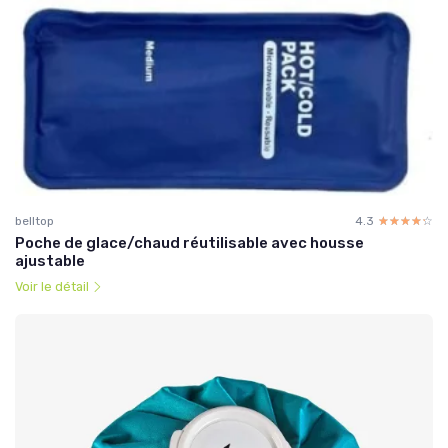
belltop
4.3
☆☆☆☆☆
★★★★★
Poche de glace/chaud réutilisable avec housse
ajustable
Voir le détail