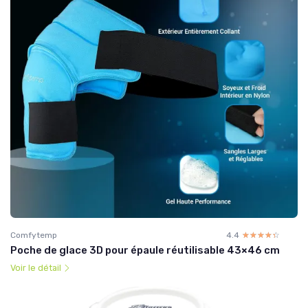
Comfytemp
4.4
☆☆☆☆☆
★★★★★
Poche de glace 3D pour épaule réutilisable 43×46 cm
Voir le détail