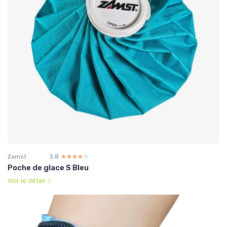
Zamst
3.8
☆☆☆☆☆
★★★★★
Poche de glace S Bleu
Voir le détail