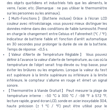
des objets quotidiens et industriels tels que les aliments, le
verre, l'acier, etc. (Remarque : ne pas utiliser le thermomètre
sur les personnes ou les animaux).
【Multi-Fonctions】(Batterie incluse) Grâce à l'écran LCD
couleur avec rétroéclairage, vous pouvez mieux distinguer les
données même dans des conditions de faible luminosité. Prend
en charge le changement entre Celsius et Fahrenheit (℃ / ℉);
Indicateur de batterie faible et fonction d'arrêt automatique
en 30 secondes pour prolonger la durée de vie de la batterie.
Temps de réponse : <0,5 s.
【Valeur d'Alerte de Température Réglable】 Vous pouvez
définir à l'avance la valeur d'alerte de température, au cas où la
température de l'objet serait trop élevée ou trop basse, pour
éviter les brûlures ou les engelures. Lorsque la valeur du test
est supérieure à la limite supérieure ou inférieure à la limite
inférieure, le compteur s'allume en rouge et émet un signal
sonore.
【Thermomètre à Viande Gratuit】 Peut mesurer la plage de
température interne : -50 °C à 300 °C / -58 °F à 572 °F,
lecture rapide, grand écran LCD, sonde en acier inoxydable 304,
haute précision (± 1 °C / °F) peut être utilisé pour le