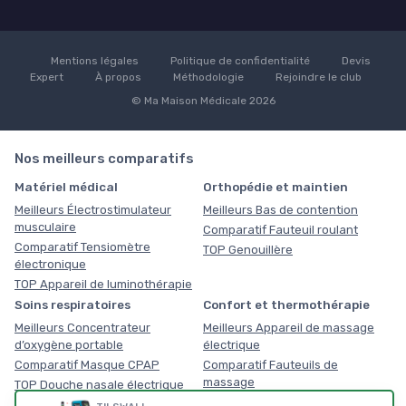
Mentions légales
Politique de confidentialité
Devis
Expert
À propos
Méthodologie
Rejoindre le club
© Ma Maison Médicale 2026
Nos meilleurs comparatifs
Matériel médical
Orthopédie et maintien
Meilleurs Électrostimulateur
Meilleurs Bas de contention
musculaire
Comparatif Fauteuil roulant
Comparatif Tensiomètre
TOP Genouillère
électronique
TOP Appareil de luminothérapie
Soins respiratoires
Confort et thermothérapie
Meilleurs Concentrateur
Meilleurs Appareil de massage
d’oxygène portable
électrique
Comparatif Masque CPAP
Comparatif Fauteuils de
massage
TOP Douche nasale électrique
TOP Coussin chauffant