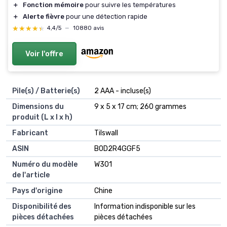
＋
Fonction mémoire
pour suivre les températures
＋
Alerte fièvre
pour une détection rapide
★★★★★
★★★★★
4,4/5
—
10880 avis
Voir l'offre
Pile(s) / Batterie(s)
2 AAA - incluse(s)
Dimensions du
9 x 5 x 17 cm; 260 grammes
produit (L x l x h)
Fabricant
Tilswall
ASIN
B0D2R4GGF5
Numéro du modèle
W301
de l'article
Pays d'origine
Chine
Disponibilité des
Information indisponible sur les
pièces détachées
pièces détachées