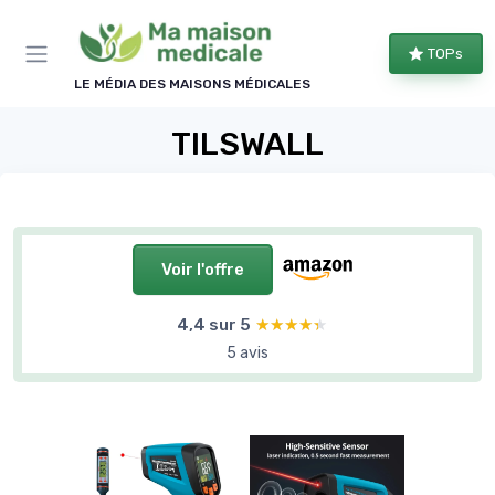
Panneau de gestion des cookies
TOPs
LE MÉDIA DES MAISONS MÉDICALES
TILSWALL
Voir l'offre
4,4 sur 5
★★★★★
★★★★★
5 avis