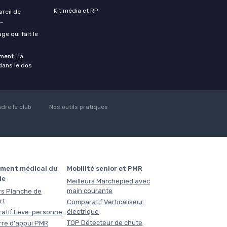
Kit média et RP
areil de
…
ge qui fait le
ent : la
 dans le dos
ndre le club
Nos outils pratiques
ment médical du
Mobilité senior et PMR
le
Meilleurs Marchepied avec
main courante
rs Planche de
rt
Comparatif Verticaliseur
électrique
atif Lève-personne
TOP Détecteur de chute
rre d'appui PMR