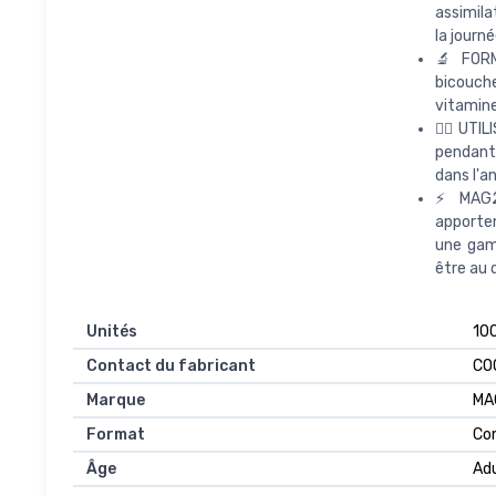
assimila
la journé
🔬 FOR
bicouch
vitamine
💁‍♀️ UT
pendant 
dans l'a
⚡️ MAG2
apporten
une gam
être au 
Unités
‎10
Contact du fabricant
‎C
Marque
‎MA
Format
‎C
Âge
‎Ad