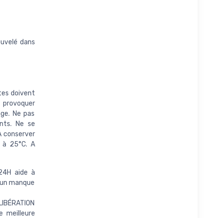
ouvelé dans
tes doivent
 provoquer
age. Ne pas
nts. Ne se
 A conserver
e à 25°C. A
24H aide à
à un manque
IBÉRATION
 meilleure