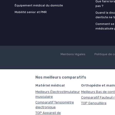
Que faire lor
Équipement médical du domicile
pas ?
Mobilité senior et PMR
Quand la doul
dentiste ne t
Comment se f
médicalisée p
Mentions légales
Politique de c
Nos meilleurs comparatifs
Matériel médical
Orthopédie et main
Meilleurs Électrostimulateur
Meilleurs Bas de con
musculaire
Comparatif Fauteuil 
Comparatif Tensiomètre
TOP Genouillère
électronique
TOP Appareil de