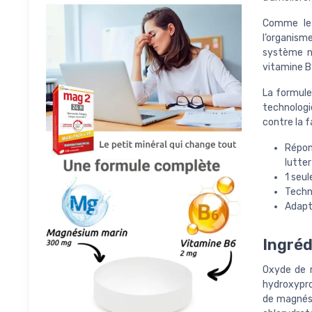
Comme le 
l’organism
système n
vitamine B
La formule
technologi
contre la f
Répon
lutter
1 seul
Techno
Adapt
Ingréd
Oxyde de m
hydroxypro
de magnési