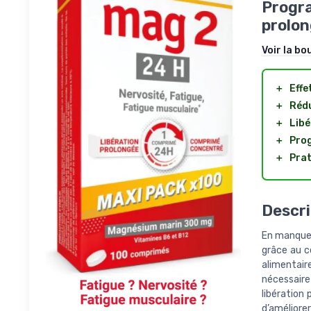
Progra
prolo
Voir la bo
＋
Effe
＋
Rédu
＋
Libé
＋
Prog
＋
Prat
Descri
En manque 
grâce au 
alimentai
nécessair
libération
d’améliorer