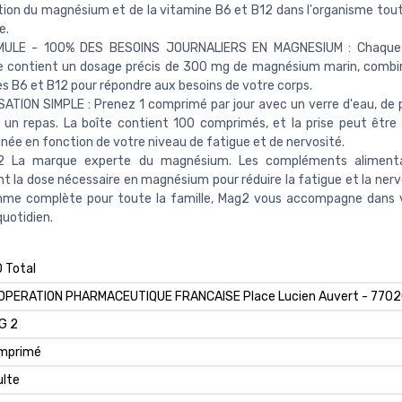
tion du magnésium et de la vitamine B6 et B12 dans l'organisme tout
e.
MULE - 100% DES BESOINS JOURNALIERS EN MAGNESIUM : Chaque
e contient un dosage précis de 300 mg de magnésium marin, combi
s B6 et B12 pour répondre aux besoins de votre corps.
ILISATION SIMPLE : Prenez 1 comprimé par jour avec un verre d'eau, de
un repas. La boîte contient 100 comprimés, et la prise peut être
nnée en fonction de votre niveau de fatigue et de nervosité.
 La marque experte du magnésium. Les compléments aliment
t la dose nécessaire en magnésium pour réduire la fatigue et la nerv
me complète pour toute la famille, Mag2 vous accompagne dans v
quotidien.
0 Total
OOPERATION PHARMACEUTIQUE FRANCAISE Place Lucien Auvert - 77020
G 2
omprimé
ulte