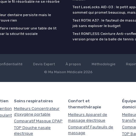
sque le fil résorbable ne se résorbe
Test LaseLocks AID-03 : le petit app
sommeil qui promet beaucoup, mais
eur dentaire persiste mais le
rouve rien
Test ROTAI A37 : le fauteuil de massa
job sans exploser le budget
aire rembourser une table de lit
ar la sécurité sociale
Test RONFLESS Ceinture Anti-ronflem
version propre de la balle de tennis
onfidentialité
Devis Expert
À propos
Méthodologie
Rejoi
© Ma Maison Médicale 2026
tien
Soins respiratoires
Confort et
Équipe
thermothérapie
domici
tention
Meilleurs Concentrateur
d’oxygène portable
Meilleurs Appareil de
Meilleu
roulant
massage électrique
transfe
Comparatif Masque CPAP
Comparatif Fauteuils de
Compar
TOP Douche nasale
massage
électrique
TOP Ba