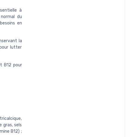
entielle à
t normal du
besoins en
nservant la
pour lutter
t B12 pour
ricalcique,
 gras, sels
mine B12) ;