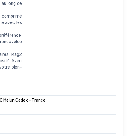
 au long de
 comprimé
né avec les
 préférence
 renouvelée
aires Mag2
osité. Avec
otre bien-
 Melun Cedex - France