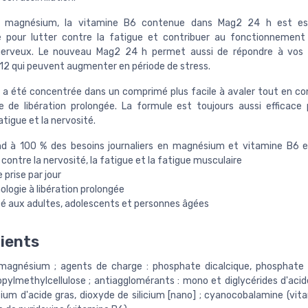
magnésium, la vitamine B6 contenue dans Mag2 24 h est ess
e pour lutter contre la fatigue et contribuer au fonctionnemen
erveux. Le nouveau Mag2 24 h permet aussi de répondre à vos 
12 qui peuvent augmenter en période de stress.
 a été concentrée dans un comprimé plus facile à avaler tout en co
e de libération prolongée. La formule est toujours aussi efficace 
atigue et la nervosité.
d à 100 % des besoins journaliers en magnésium et vitamine B6 e
 contre la nervosité, la fatigue et la fatigue musculaire
e prise par jour
logie à libération prolongée
é aux adultes, adolescents et personnes âgées
ients
agnésium ; agents de charge : phosphate dicalcique, phosphate t
pylmethylcellulose ; antiagglomérants : mono et diglycérides d'acide
um d'acide gras, dioxyde de silicium [nano] ; cyanocobalamine (vita