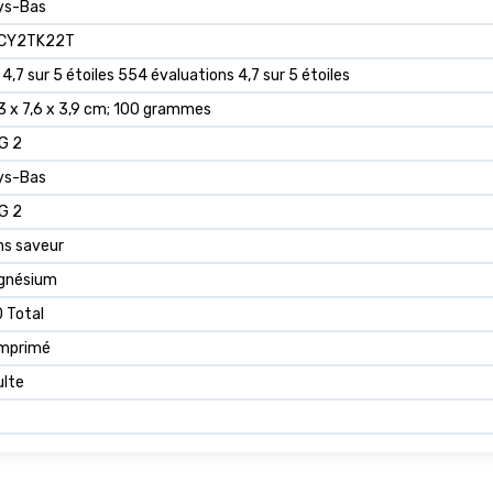
ys-Bas
CY2TK22T
 4,7 sur 5 étoiles 554 évaluations 4,7 sur 5 étoiles
3 x 7,6 x 3,9 cm; 100 grammes
G 2
ys-Bas
G 2
ns saveur
gnésium
 Total
mprimé
ulte