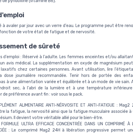
 de pyridoxine (vitamine B6).
'emploi
 à avaler par jour avec un verre d'eau. Le programme peut être ren
fonction de votre état de fatigue et de nervosité.
ssement de sûreté
s d'emploi : Réservé à l'adulte. Les femmes enceintes et/ou allaitan
un avis médical. La supplémentation en oxyde de magnésium peut
 laxatifs chez certaines personnes. Avant utilisation, lire l'étiquet
la dose journalière recommandée. Tenir hors de portée des enfa
as à une alimentation variée et équilibrée et à un mode de vie sain.
droit sec, à l'abri de la lumière et à une température inférieur
e préférence avant fin : voir sous le pack.
LÉMENT ALIMENTAIRE ANTI-NÉRVOSITE ET ANTI-FATIGUE : Mag2 
e la fatigue, la nervosité ainsi que la fatigue musculaire associée 
sium. Il devient votre véritable allié pour le bien-être.
 FORMULE ULTRA EFFICACE CONCENTRÉE DANS UN COMPRIMÉ À L
ÉE : Le comprimé Mag2 24H à libération progressive permet une