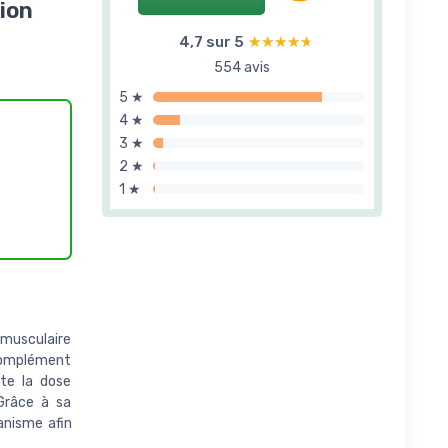
ion
4,7 sur 5
★★★★★
★★★★★
554 avis
5 ★
4 ★
3 ★
2 ★
1 ★
 musculaire
complément
te la dose
Grâce à sa
anisme afin