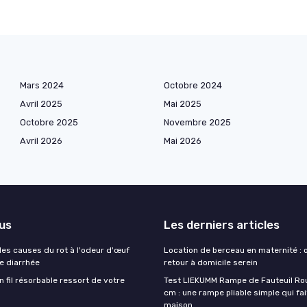
Mars 2024
Octobre 2024
Avril 2025
Mai 2025
Octobre 2025
Novembre 2025
Avril 2026
Mai 2026
lus
Les derniers articles
es causes du rot à l'odeur d'œuf
Location de berceau en maternité : 
de diarrhée
retour à domicile serein
un fil résorbable ressort de votre
Test LIEKUMM Rampe de Fauteuil Rou
cm : une rampe pliable simple qui fait
maison