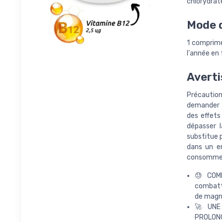
chlorydrate
Mode d
1 comprimé
l'année en 
Averti
Précaution
demander 
des effets
dépasser 
substitue p
dans un en
consommer d
😓 COMP
combattr
de magné
🚀 UNE
PROLONG