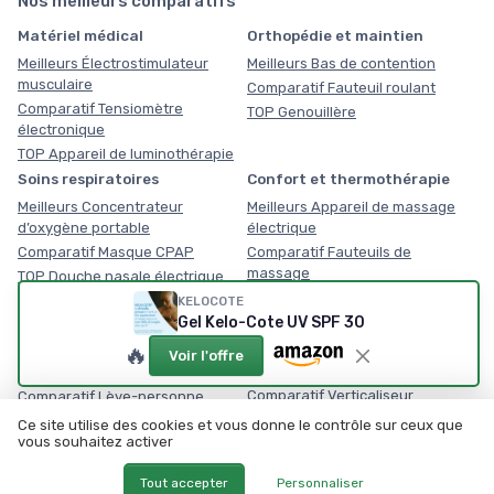
Nos meilleurs comparatifs
Matériel médical
Orthopédie et maintien
Meilleurs Électrostimulateur
Meilleurs Bas de contention
musculaire
Comparatif Fauteuil roulant
Comparatif Tensiomètre
TOP Genouillère
électronique
TOP Appareil de luminothérapie
Soins respiratoires
Confort et thermothérapie
Meilleurs Concentrateur
Meilleurs Appareil de massage
d’oxygène portable
électrique
Comparatif Masque CPAP
Comparatif Fauteuils de
massage
TOP Douche nasale électrique
TOP Coussin chauffant
KELOCOTE
Équipement médical du
Mobilité senior et PMR
Gel Kelo-Cote UV SPF 30
domicile
🔥
Meilleurs Marchepied avec main
Voir l'offre
courante
Meilleurs Planche de transfert
Comparatif Verticaliseur
Comparatif Lève-personne
électrique
TOP Barre d'appui PMR
Ce site utilise des cookies et vous donne le contrôle sur ceux que
TOP Détecteur de chute senior
vous souhaitez activer
Tout accepter
Personnaliser