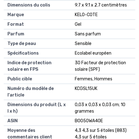
Dimensions du colis
‎9.7 x 9.1 x 2.7 centimètres
Marque
‎KELO-COTE
Format
‎Gel
Parfum
‎Sans parfum
Type de peau
‎Sensible
Spécifications
‎Ecolabel européen
Indice de protection
‎30 Facteur de protection
solaire en FPS
solaire (SPF)
Public cible
‎Femmes, Hommes
Numéro du modèle de
‎KCGSL15UK
l'article
Dimensions du produit (L x
‎0,03 x 0,03 x 0,03 cm; 10
l x h)
grammes
ASIN
‎B0050WA40E
Moyenne des
4,3 4,3 sur 5 étoiles (883)
commentaires client
4,3 sur 5 étoiles