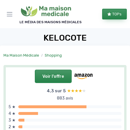
Panneau de gestion des cookies
TOPs
LE MÉDIA DES MAISONS MÉDICALES
KELOCOTE
Ma Maison Médicale
Shopping
Voir l'offre
4,3 sur 5
★★★★★
★★★★★
883 avis
5 ★
4 ★
3 ★
2 ★