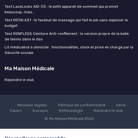
Test LaseLocks AID-03 : le petit appareil de sommeil qui promet
beaucoup, mais…
Test ROTAI A37 : le fauteuil de massage qui fait le job sans exploser le
budget
Test RONFLESS Ceinture Anti-ronflement : la version propre de la balle
de tennis dans le dos
Lit médicalisé à domicile : fonctionnalités, choix et prise en charge par la
Sécurité sociale
Ma Maison Médicale
Rejoindre le club
Mentions légales
Politique de confidentialité
Devis
Expert
À propos
Méthodologie
Rejoindre le club
© Ma Maison Médicale 2026