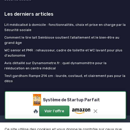
Les derniers articles
Lit médicalisé à domicile : fonctionnalités, choix et prise en charge par la
Sécurité sociale
Comment le tire lait Seinbiose soutient l’allaitement et le bien‑être au
grand âge
WC senior et PMR : rehausseur, cadre de toilette et WC lavant pour plus
d'autonomie
Avis détaillé sur Dynamometre.fr : quel dynamomètre pour la
rééducation en centre médical
Test gardhom Rampe 214 cm : lourde, costaud, et clairement pas pour la
déco
Ma Maison Médicale
Système de Startup Parfait
🔥
Voir l'offre
Mentions légales
Politique de confidentialité
Devis
Ce site utilise des cookies et vous donne le contrôle sur ceux que