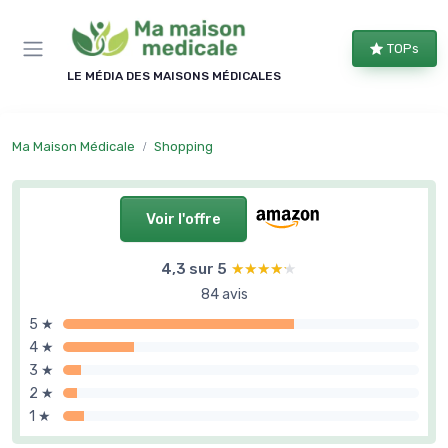
Panneau de gestion des cookies
TOPs
LE MÉDIA DES MAISONS MÉDICALES
Ma Maison Médicale
Shopping
Voir l'offre
4,3 sur 5
★★★★★
★★★★★
84 avis
5 ★
4 ★
3 ★
2 ★
1 ★