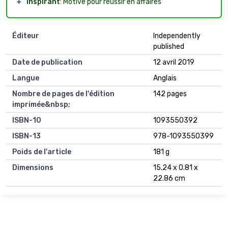
＋
Inspirant
: Motive pour réussir en affaires
Éditeur
Independently
published
Date de publication
12 avril 2019
Langue
Anglais
Nombre de pages de l'édition
142 pages
imprimée&nbsp;
ISBN-10
1093550392
ISBN-13
978-1093550399
Poids de l'article
181 g
Dimensions
15.24 x 0.81 x
22.86 cm