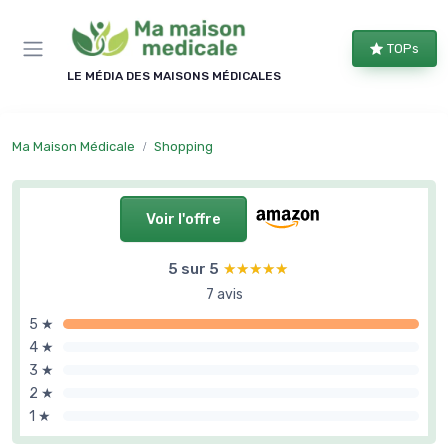
Panneau de gestion des cookies
TOPs
LE MÉDIA DES MAISONS MÉDICALES
Ma Maison Médicale
Shopping
Voir l'offre
5 sur 5
★★★★★
★★★★★
7 avis
5 ★
4 ★
3 ★
2 ★
1 ★