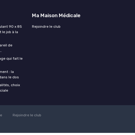
Ma Maison Médicale
lant 90 x 85
Rejoindre le club
 le job à la
areil de
…
ge qui fait le
ent : la
 dans le dos
lités, choix
ciale
ie
Rejoindre le club