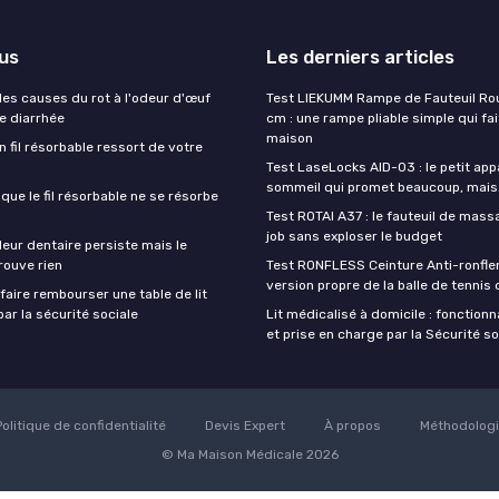
lus
Les derniers articles
es causes du rot à l'odeur d'œuf
Test LIEKUMM Rampe de Fauteuil Rou
de diarrhée
cm : une rampe pliable simple qui fait
maison
un fil résorbable ressort de votre
Test LaseLocks AID-03 : le petit app
sommeil qui promet beaucoup, mais
sque le fil résorbable ne se résorbe
Test ROTAI A37 : le fauteuil de massa
job sans exploser le budget
eur dentaire persiste mais le
rouve rien
Test RONFLESS Ceinture Anti-ronflem
version propre de la balle de tennis
aire rembourser une table de lit
ar la sécurité sociale
Lit médicalisé à domicile : fonctionna
et prise en charge par la Sécurité so
Politique de confidentialité
Devis Expert
À propos
Méthodolog
© Ma Maison Médicale 2026