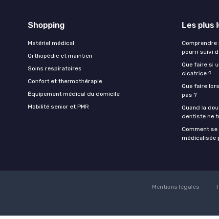
Shopping
Les plus 
Matériel médical
Comprendre l
pourri suivi 
Orthopédie et maintien
Que faire si 
Soins respiratoires
cicatrice ?
Confort et thermothérapie
Que faire lor
Équipement médical du domicile
pas ?
Mobilité senior et PMR
Quand la doul
dentiste ne t
Comment se f
médicalisée p
Mentions légales