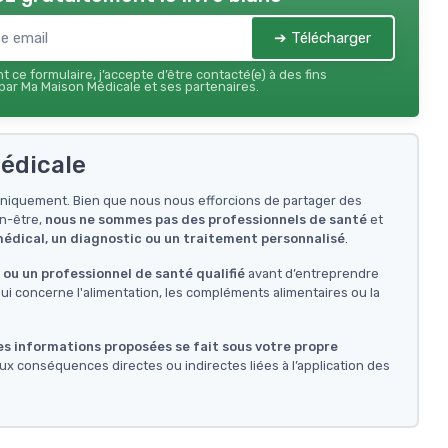
➔ Télécharger
 ce formulaire, j’accepte d’être contacté(e) à des fins
ar Ma Maison Médicale et ses partenaires.
édicale
f uniquement. Bien que nous nous efforcions de partager des
en-être,
nous ne sommes pas des professionnels de santé
et
 médical, un diagnostic ou un traitement personnalisé
.
ou un professionnel de santé qualifié
avant d’entreprendre
i concerne l'alimentation, les compléments alimentaires ou la
des informations proposées se fait sous votre propre
ux conséquences directes ou indirectes liées à l’application des