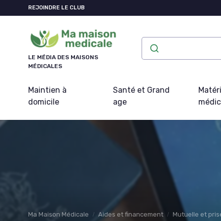
Panneau de gestion des cookies
REJOINDRE LE CLUB
LE MÉDIA DES MAISONS
MÉDICALES
Maintien à
Santé et Grand
Matéri
domicile
age
médic
Ma Maison Médicale
Aides et financement
Mutuelle et pri