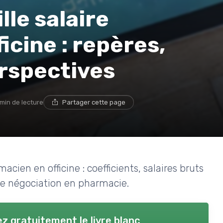
lle salaire
icine : repères,
erspectives
 min de lecture
Partager cette page
cien en officine : coefficients, salaires bruts
de négociation en pharmacie.
z gratuitement le livre blanc