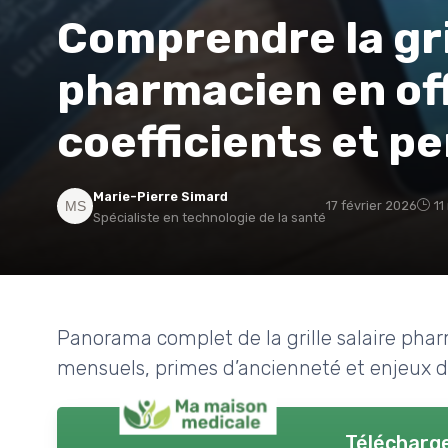
Comprendre la gri
pharmacien en off
coefficients et p
Marie-Pierre Simard
17 février 2026
11
Spécialiste en technologie de la santé
Panorama complet de la grille salaire pharma
mensuels, primes d’ancienneté et enjeux 
Télécharge