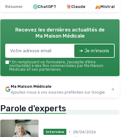
Résumer
ChatGPT
Claude
Mistral
Recevez les dernières actualités de
Ma Maison Médicale
➔ Je m'inscris
*
En remplissant ce formulaire, j’accepte d’être
contacté(e) à des fins commerciales par Ma Maison
Médicale et ses partenaires.
Ma Maison Médicale
Ajoutez-nous à vos sources préférées sur Google
Parole d'experts
•
28/04/2026
Interview