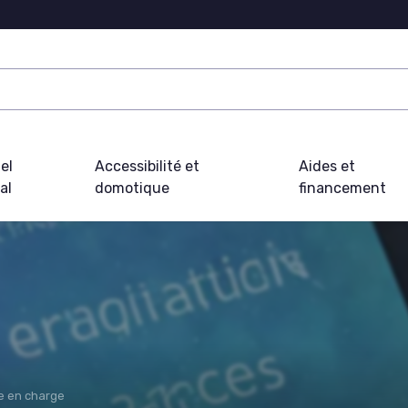
el
Accessibilité et
Aides et
al
domotique
financement
se en charge