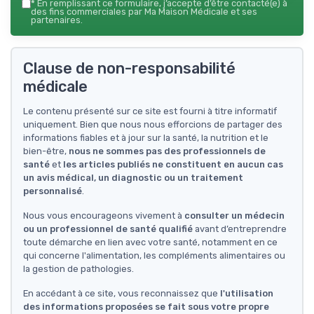
*
En remplissant ce formulaire, j’accepte d’être contacté(e) à
des fins commerciales par Ma Maison Médicale et ses
partenaires.
Clause de non-responsabilité
médicale
Le contenu présenté sur ce site est fourni à titre informatif
uniquement. Bien que nous nous efforcions de partager des
informations fiables et à jour sur la santé, la nutrition et le
bien-être,
nous ne sommes pas des professionnels de
santé
et
les articles publiés ne constituent en aucun cas
un avis médical, un diagnostic ou un traitement
personnalisé
.
Nous vous encourageons vivement à
consulter un médecin
ou un professionnel de santé qualifié
avant d’entreprendre
toute démarche en lien avec votre santé, notamment en ce
qui concerne l'alimentation, les compléments alimentaires ou
la gestion de pathologies.
En accédant à ce site, vous reconnaissez que
l'utilisation
des informations proposées se fait sous votre propre