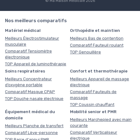
© Ma Maison Médicale 2026
Nos meilleurs comparatifs
Matériel médical
Orthopédie et maintien
Meilleurs Électrostimulateur
Meilleurs Bas de contention
musculaire
Comparatif Fauteuil roulant
Comparatif Tensiomètre
TOP Genouillère
électronique
TOP Appareil de luminothérapie
Soins respiratoires
Confort et thermothérapie
Meilleurs Concentrateur
Meilleurs Appareil de massage
d’oxygène portable
électrique
Comparatif Masque CPAP
Comparatif Fauteuils de
massage
TOP Douche nasale électrique
TOP Coussin chauffant
Équipement médical du
Mobilité senior et PMR
domicile
Meilleurs Marchepied avec main
courante
Meilleurs Planche de transfert
Comparatif Verticaliseur
Comparatif Lève-personne
électrique
TOP Barre d'appui PMR