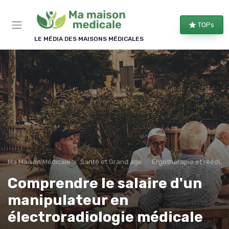
Panneau de gestion des cookies
×
TOPs
REJOIGNEZ LE CLUB
LE MÉDIA DES MAISONS MÉDICALES
Bien équipé, bien chez soi !
Les membres du club reçoivent nos comparatifs
d'équipements, les évolutions des aides
financières et nos conseils d'aménagement, une à
deux fois par semaine.
Comparatifs
Aides & droits
Bons plans
Conseils
Ma Maison Médicale
Santé et Grand age
Ergothérapie et rééduca
Comprendre le salaire d'un
manipulateur en
électroradiologie médicale