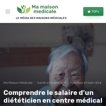
Panneau de gestion des cookies
×
TOPs
REJOIGNEZ LE CLUB
LE MÉDIA DES MAISONS MÉDICALES
Bien équipé, bien chez soi !
Les membres du club reçoivent nos comparatifs
d'équipements, les évolutions des aides
financières et nos conseils d'aménagement, une à
deux fois par semaine.
Comparatifs
Aides & droits
Bons plans
Conseils
Ma Maison Médicale
Santé et Grand age
Nutrition et bien-être
Comprendre le salaire d'un
diététicien en centre médical