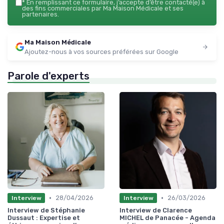
*
En remplissant ce formulaire, j’accepte d’être contacté(e) à
des fins commerciales par Ma Maison Médicale et ses
partenaires.
Ma Maison Médicale
Ajoutez-nous à vos sources préférées sur Google
Parole d'experts
•
•
28/04/2026
26/03/2026
Interview
Interview
Interview de Stéphanie
Interview de Clarence
Dussaut : Expertise et
MICHEL de Panacée - Agenda