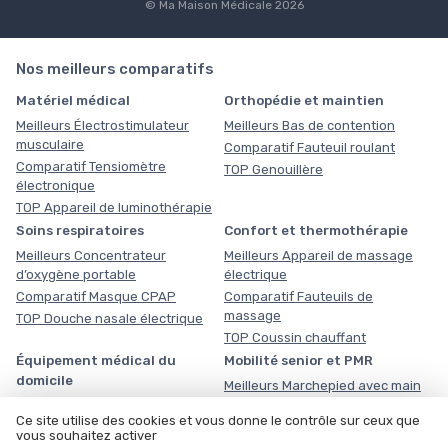
© Ma Maison Médicale 2026
Nos meilleurs comparatifs
Matériel médical
Orthopédie et maintien
Meilleurs Électrostimulateur
Meilleurs Bas de contention
musculaire
Comparatif Fauteuil roulant
Comparatif Tensiomètre
TOP Genouillère
électronique
TOP Appareil de luminothérapie
Soins respiratoires
Confort et thermothérapie
Meilleurs Concentrateur
Meilleurs Appareil de massage
d’oxygène portable
électrique
Comparatif Masque CPAP
Comparatif Fauteuils de
massage
TOP Douche nasale électrique
TOP Coussin chauffant
Équipement médical du
Mobilité senior et PMR
domicile
Meilleurs Marchepied avec main
courante
Meilleurs Planche de transfert
Ce site utilise des cookies et vous donne le contrôle sur ceux que
Comparatif Verticaliseur
Comparatif Lève-personne
vous souhaitez activer
électrique