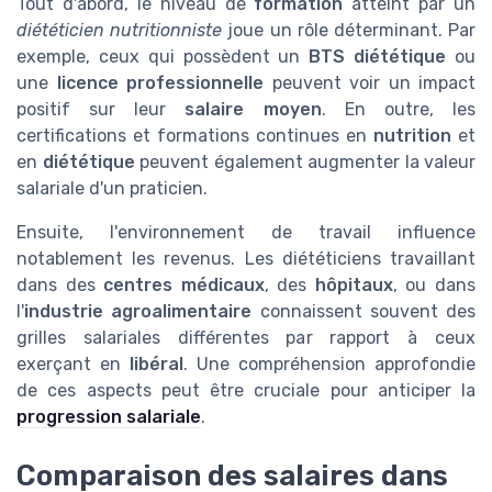
Tout d'abord, le niveau de
formation
atteint par un
diététicien nutritionniste
joue un rôle déterminant. Par
exemple, ceux qui possèdent un
BTS diététique
ou
une
licence professionnelle
peuvent voir un impact
positif sur leur
salaire moyen
. En outre, les
certifications et formations continues en
nutrition
et
en
diététique
peuvent également augmenter la valeur
salariale d'un praticien.
Ensuite, l'environnement de travail influence
notablement les revenus. Les diététiciens travaillant
dans des
centres médicaux
, des
hôpitaux
, ou dans
l'
industrie agroalimentaire
connaissent souvent des
grilles salariales différentes par rapport à ceux
exerçant en
libéral
. Une compréhension approfondie
de ces aspects peut être cruciale pour anticiper la
progression salariale
.
Comparaison des salaires dans