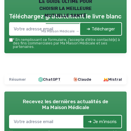
Le guide ultime pour
choisir la meilleure
mutuelle santé
Téléchargez gratuitement le livre blanc
➔ Télécharger
Ma Maison Médicale — 2026
*
En remplissant ce formulaire, j’accepte d’être contacté(e) à
des fins commerciales par Ma Maison Médicale et ses
partenaires.
Résumer
ChatGPT
Claude
Mistral
Recevez les dernières actualités de
Ma Maison Médicale
➔ Je m'inscris