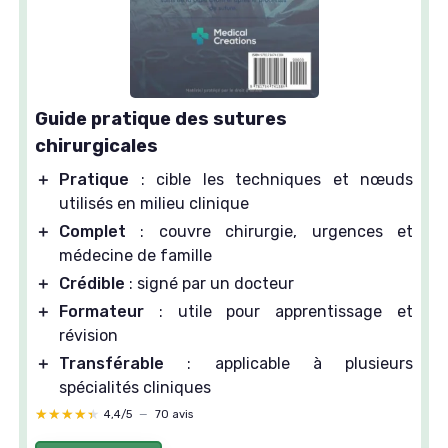
Guide pratique des sutures
chirurgicales
＋
Pratique
: cible les techniques et nœuds
utilisés en milieu clinique
＋
Complet
: couvre chirurgie, urgences et
médecine de famille
＋
Crédible
: signé par un docteur
＋
Formateur
: utile pour apprentissage et
révision
＋
Transférable
: applicable à plusieurs
spécialités cliniques
★★★★★
★★★★★
4,4/5
—
70 avis