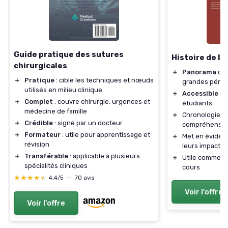
Guide pratique des sutures
Histoire de l
chirurgicales
＋
Panorama
cla
＋
Pratique
: cible les techniques et nœuds
grandes pério
utilisés en milieu clinique
＋
Accessible
pou
＋
Complet
: couvre chirurgie, urgences et
étudiants
médecine de famille
＋
Chronologie log
＋
Crédible
: signé par un docteur
compréhension
＋
Formateur
: utile pour apprentissage et
＋
Met en éviden
révision
leurs impacts
＋
Transférable
: applicable à plusieurs
＋
Utile comme i
spécialités cliniques
cours
★★★★★
★★★★★
4,4/5
—
70 avis
Voir l'offre
Voir l'offre