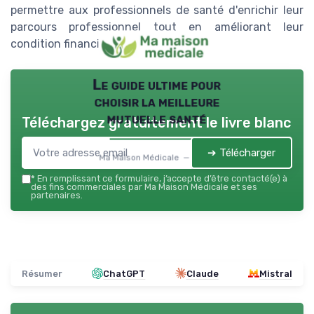
permettre aux professionnels de santé d'enrichir leur
parcours professionnel tout en améliorant leur
condition financière au fil du temps.
Le guide ultime pour
choisir la meilleure
mutuelle santé
Téléchargez gratuitement le livre blanc
➔ Télécharger
Ma Maison Médicale — 2026
*
En remplissant ce formulaire, j’accepte d’être contacté(e) à
des fins commerciales par Ma Maison Médicale et ses
partenaires.
Résumer
ChatGPT
Claude
Mistral