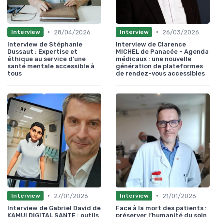
•
•
28/04/2026
26/03/2026
Interview
Interview
Interview de Stéphanie
Interview de Clarence
Dussaut : Expertise et
MICHEL de Panacée - Agenda
éthique au service d’une
médicaux : une nouvelle
santé mentale accessible à
génération de plateformes
tous
de rendez-vous accessibles
•
•
27/01/2026
21/01/2026
Interview
Interview
Interview de Gabriel David de
Face à la mort des patients :
KAMUI DIGITAL SANTE : outils
préserver l’humanité du soin