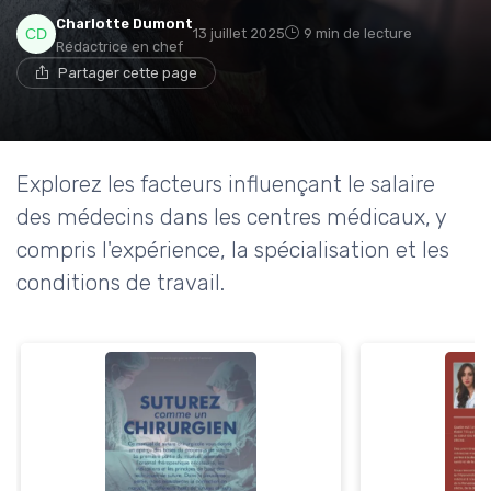
→ Je rejoins le club
Charlotte Dumont
13 juillet 2025
9 min de lecture
Rédactrice en chef
Partager cette page
* En rejoignant le club, j'accepte de recevoir les emails
de Ma Maison Médicale et les offres de ses
partenaires.
Explorez les facteurs influençant le salaire
des médecins dans les centres médicaux, y
compris l'expérience, la spécialisation et les
conditions de travail.