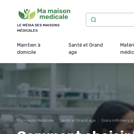
Panneau de gestion des cookies
LE MÉDIA DES MAISONS
MÉDICALES
Maintien à
Santé et Grand
Matéri
domicile
age
médic
Ma Maison Médicale
Santé et Grand age
Soins infirmiers à