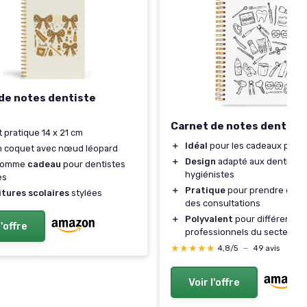
de notes dentiste
Carnet de notes dentair
 pratique 14 x 21 cm
＋
Idéal
pour les cadeaux profe
n coquet avec nœud léopard
＋
Design
adapté aux dentistes
 comme
cadeau
pour dentistes
hygiénistes
es
＋
Pratique
pour prendre des n
itures scolaires
stylées
des consultations
＋
Polyvalent
pour différents
l'offre
professionnels du secteur d
★★★★★
★★★★★
4,8/5
—
49 avis
Voir l'offre