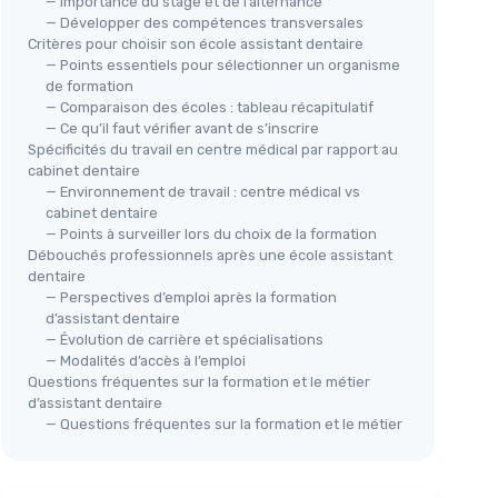
— Importance du stage et de l’alternance
— Développer des compétences transversales
Critères pour choisir son école assistant dentaire
— Points essentiels pour sélectionner un organisme
de formation
— Comparaison des écoles : tableau récapitulatif
— Ce qu’il faut vérifier avant de s’inscrire
Spécificités du travail en centre médical par rapport au
Pou
cabinet dentaire
— Environnement de travail : centre médical vs
＋
Carnet à spirale bohème pour
es
cabinet dentaire
＋
assistants dentaires
— Points à surveiller lors du choix de la formation
ssionnels
＋
Débouchés professionnels après une école assistant
＋
Design bohème
 et
＋
dentaire
＋
Idéal comme cadeau
— Perspectives d’emploi après la formation
otes lors
＋
Pratique pour prendre des notes
d’assistant dentaire
＋
Format portable
(14 x 21 cm)
— Évolution de carrière et spécialisations
— Modalités d’accès à l’emploi
entaire
Questions fréquentes sur la formation et le métier
Voir l'offre
d’assistant dentaire
— Questions fréquentes sur la formation et le métier