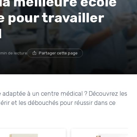
a meilleure école
 pour travailler
l
 min de lecture
Partager cette page
e adaptée à un centre médical ? Découvrez les
érir et les débouchés pour réussir dans ce