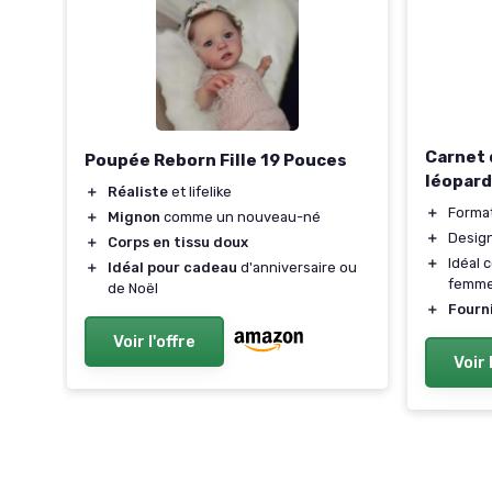
Carnet 
Poupée Reborn Fille 19 Pouces
léopard
＋
Réaliste
et lifelike
＋
Format
＋
Mignon
comme un nouveau-né
＋
Desig
＋
Corps en tissu doux
＋
Idéal
＋
Idéal pour cadeau
d'anniversaire ou
femm
de Noël
s
＋
Fourn
Voir l'offre
Voir 