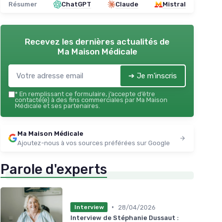
Résumer
ChatGPT
Claude
Mistral
Recevez les dernières actualités de
Ma Maison Médicale
➔ Je m'inscris
*
En remplissant ce formulaire, j’accepte d’être
contacté(e) à des fins commerciales par Ma Maison
Médicale et ses partenaires.
Ma Maison Médicale
Ajoutez-nous à vos sources préférées sur Google
Parole d'experts
•
28/04/2026
Interview
Interview de Stéphanie Dussaut :