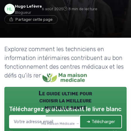
→ Je rejoins le club
Hugo Lefèvre
6 août 2025
8 min de lecture
Blogueur
Partager cette page
* En rejoignant le club, j'accepte de recevoir les emails
de Ma Maison Médicale et les offres de ses
partenaires.
Explorez comment les techniciens en
information intérimaires contribuent au bon
fonctionnement des centres médicaux et les
défis qu'ils rencontrent.
Le guide ultime pour
choisir la meilleure
mutuelle santé
Téléchargez gratuitement le livre blanc
➔ Télécharger
Ma Maison Médicale — 2026