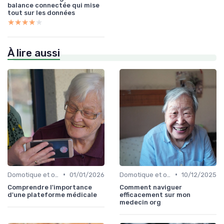
balance connectée qui mise
tout sur les données
★★★★★
★★★★★
À lire aussi
•
•
Domotique et objets connectés
01/01/2026
Domotique et objets connectés
10/12/2025
Comprendre l'importance
Comment naviguer
d'une plateforme médicale
efficacement sur mon
medecin org