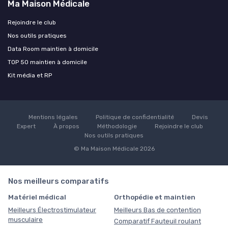
Ma Maison Médicale
Rejoindre le club
Nos outils pratiques
Data Room maintien à domicile
TOP 50 maintien à domicile
Kit média et RP
Mentions légales
Politique de confidentialité
Devis
Expert
À propos
Méthodologie
Rejoindre le club
Nos outils pratiques
© Ma Maison Médicale 2026
Nos meilleurs comparatifs
Matériel médical
Orthopédie et maintien
Meilleurs Électrostimulateur
Meilleurs Bas de contention
musculaire
Comparatif Fauteuil roulant