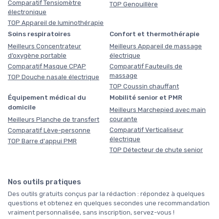
Comparatif Tensiomètre
TOP Genouillère
électronique
TOP Appareil de luminothérapie
Soins respiratoires
Confort et thermothérapie
Meilleurs Concentrateur
Meilleurs Appareil de massage
d’oxygène portable
électrique
Comparatif Masque CPAP
Comparatif Fauteuils de
massage
TOP Douche nasale électrique
TOP Coussin chauffant
Équipement médical du
Mobilité senior et PMR
domicile
Meilleurs Marchepied avec main
courante
Meilleurs Planche de transfert
Comparatif Verticaliseur
Comparatif Lève-personne
électrique
TOP Barre d'appui PMR
TOP Détecteur de chute senior
Nos outils pratiques
Des outils gratuits conçus par la rédaction : répondez à quelques
questions et obtenez en quelques secondes une recommandation
vraiment personnalisée, sans inscription, servez-vous !