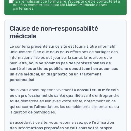
*
En remplissant ce formulaire, j’accepte d’être contacté(e) à
des fins commerciales par Ma Maison Médicale et ses
partenaires.
Clause de non-responsabilité
médicale
Le contenu présenté sur ce site est fourni à titre informatif
uniquement. Bien que nous nous efforcions de partager des
informations fiables et à jour sur la santé, la nutrition et le
bien-être,
nous ne sommes pas des professionnels de
santé
et
les articles publiés ne constituent en aucun cas
un avis médical, un diagnostic ou un traitement
personnalisé
.
Nous vous encourageons vivement à
consulter un médecin
ou un professionnel de santé qualifié
avant d’entreprendre
toute démarche en lien avec votre santé, notamment en ce
qui concerne l'alimentation, les compléments alimentaires ou
la gestion de pathologies.
En accédant à ce site, vous reconnaissez que
l'utilisation
des informations proposées se fait sous votre propre