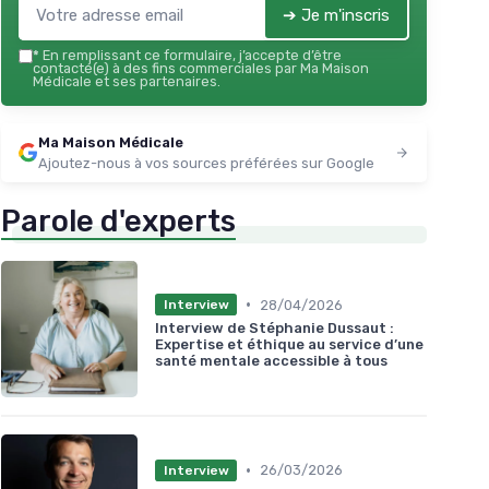
➔ Je m'inscris
*
En remplissant ce formulaire, j’accepte d’être
contacté(e) à des fins commerciales par Ma Maison
Médicale et ses partenaires.
Ma Maison Médicale
Ajoutez-nous à vos sources préférées sur Google
Parole d'experts
•
28/04/2026
Interview
Interview de Stéphanie Dussaut :
Expertise et éthique au service d’une
santé mentale accessible à tous
•
26/03/2026
Interview