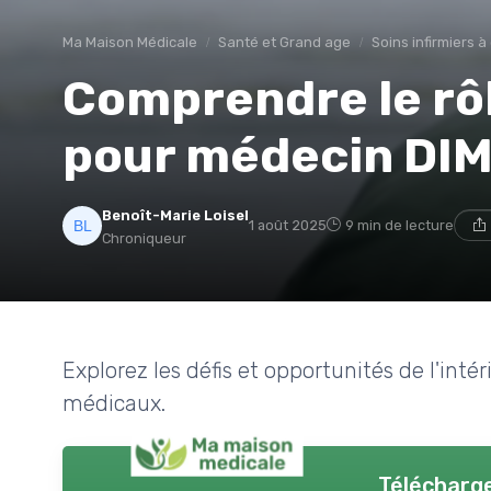
Ma Maison Médicale
Santé et Grand age
Soins infirmiers à
Comprendre le rôl
pour médecin DI
Benoît-Marie Loisel
1 août 2025
9 min de lecture
Chroniqueur
Explorez les défis et opportunités de l'int
médicaux.
Télécharge