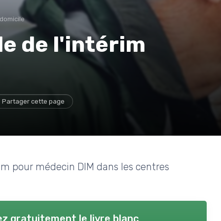
 domicile
e de l'intérim
M
Partager cette page
érim pour médecin DIM dans les centres
z gratuitement le livre blanc