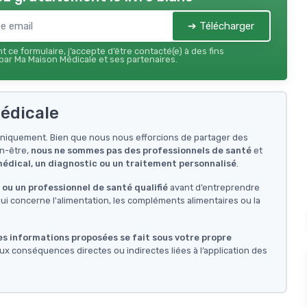
➔ Télécharger
 ce formulaire, j’accepte d’être contacté(e) à des fins
ar Ma Maison Médicale et ses partenaires.
édicale
f uniquement. Bien que nous nous efforcions de partager des
en-être,
nous ne sommes pas des professionnels de santé
et
 médical, un diagnostic ou un traitement personnalisé
.
ou un professionnel de santé qualifié
avant d’entreprendre
i concerne l'alimentation, les compléments alimentaires ou la
des informations proposées se fait sous votre propre
ux conséquences directes ou indirectes liées à l’application des