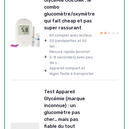
GlycéMie UOEONR : le
combo
glucomètre/oxymètre
qui fait cheap et pas
super rassurant
★★★★★
★★★★★
Kit complet avec lecteur,
+
50 bandelettes et 50
lan...
Mesure rapide (environ
+
5–8 secondes) avec peu
de s...
Appareil compact et
+
léger, facile à transporter
Test Appareil
Glycémie (marque
inconnue) : un
glucomètre pas
cher… mais pas
fiable du tout