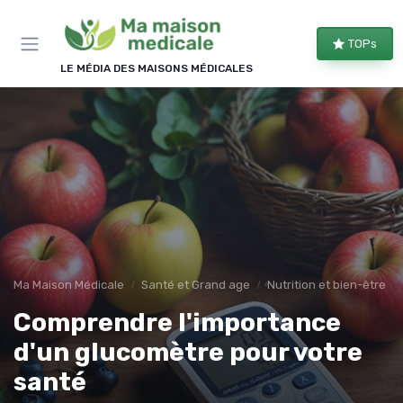
Panneau de gestion des cookies
TOPs
×
REJOIGNEZ LE CLUB
LE MÉDIA DES MAISONS MÉDICALES
Bien équipé, bien chez soi !
Les membres du club reçoivent nos comparatifs
d'équipements, les évolutions des aides
financières et nos conseils d'aménagement, une à
deux fois par semaine.
Comparatifs
Aides & droits
Ma Maison Médicale
Santé et Grand age
Nutrition et bien-être
Bons plans
Conseils
Comprendre l'importance
d'un glucomètre pour votre
santé