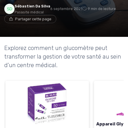
→ Je rejoins le club
Sébastien Da Silva
6 septembre 2025
9 min de lecture
Pasasite médical
* En rejoignant le club, j'accepte de recevoir les emails
Partager cette page
de Ma Maison Médicale et les offres de ses
partenaires.
Non merci, peut-être plus tard
Explorez comment un glucomètre peut
transformer la gestion de votre santé au sein
d'un centre médical.
Appareil Glyc