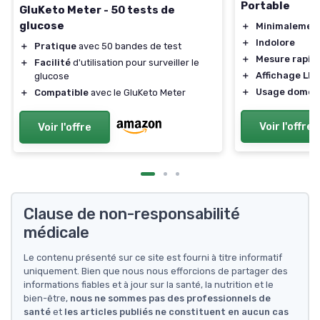
Portable
GluKeto Meter - 50 tests de
glucose
＋
Minimalement
＋
Indolore
＋
Pratique
avec 50 bandes de test
＋
Mesure rapid
＋
Facilité
d'utilisation pour surveiller le
＋
Affichage LED
glucose
＋
Usage domest
＋
Compatible
avec le GluKeto Meter
Voir l'offre
Voir l'offre
Clause de non-responsabilité
médicale
Le contenu présenté sur ce site est fourni à titre informatif
uniquement. Bien que nous nous efforcions de partager des
informations fiables et à jour sur la santé, la nutrition et le
bien-être,
nous ne sommes pas des professionnels de
santé
et
les articles publiés ne constituent en aucun cas