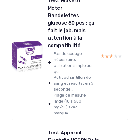
Test GluKeto
Meter –
Bandelettes
glucose 50 pcs : ça
fait le job, mais
attention à la
compatibilité
Pas de codage
★★★★★
★★★★★
nécessaire,
+
utilisation simple au
qu...
Petit échantillon de
+
sang et résultat en 5
seconde...
Plage de mesure
large (10 à 600
+
mg/dL) avec
marqua...
Test Appareil