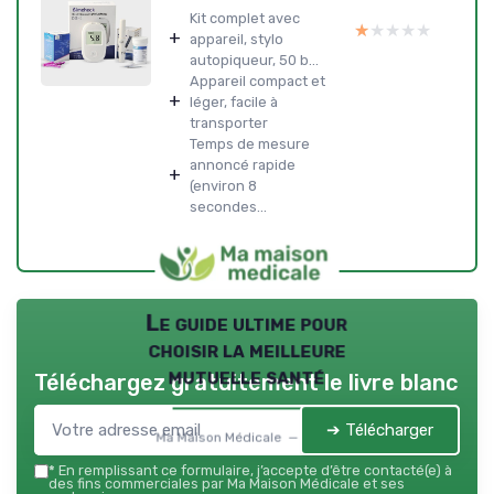
Kit complet avec
★★★★★
★★★★★
+
appareil, stylo
autopiqueur, 50 b...
Appareil compact et
+
léger, facile à
transporter
Temps de mesure
annoncé rapide
+
(environ 8
secondes...
Le guide ultime pour
choisir la meilleure
mutuelle santé
Téléchargez gratuitement le livre blanc
➔ Télécharger
Ma Maison Médicale — 2026
*
En remplissant ce formulaire, j’accepte d’être contacté(e) à
des fins commerciales par Ma Maison Médicale et ses