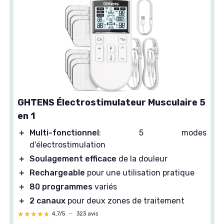
GHTENS Électrostimulateur Musculaire 5
en 1
＋
Multi-fonctionnel
: 5 modes
d'électrostimulation
＋
Soulagement efficace
de la douleur
＋
Rechargeable
pour une utilisation pratique
＋
80 programmes
variés
＋
2 canaux
pour deux zones de traitement
★★★★★
★★★★★
4,7/5
—
323 avis