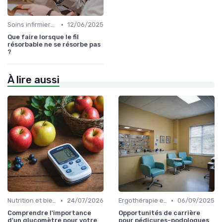
•
Soins infirmiers à domicile
12/06/2025
Que faire lorsque le fil
résorbable ne se résorbe pas
?
À lire aussi
•
•
Nutrition et bien-être
24/07/2026
Ergothérapie et rééducation
06/09/2025
Comprendre l'importance
Opportunités de carrière
d'un glucomètre pour votre
pour pédicures-podologues