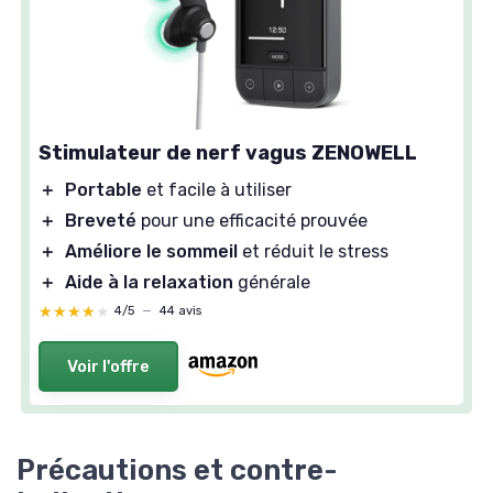
Stimulateur de nerf vagus ZENOWELL
＋
Portable
et facile à utiliser
＋
Breveté
pour une efficacité prouvée
＋
Améliore le sommeil
et réduit le stress
＋
Aide à la relaxation
générale
★★★★★
★★★★★
4/5
—
44 avis
Voir l'offre
Précautions et contre-