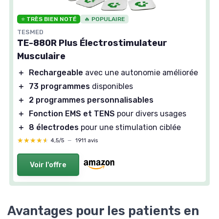
⭐ TRÈS BIEN NOTÉ
🔥 POPULAIRE
TESMED
TE-880R Plus Électrostimulateur
Musculaire
＋
Rechargeable
avec une autonomie améliorée
＋
73 programmes
disponibles
＋
2 programmes personnalisables
＋
Fonction EMS et TENS
pour divers usages
＋
8 électrodes
pour une stimulation ciblée
★★★★★
★★★★★
4,5/5
—
1911 avis
Voir l'offre
Avantages pour les patients en