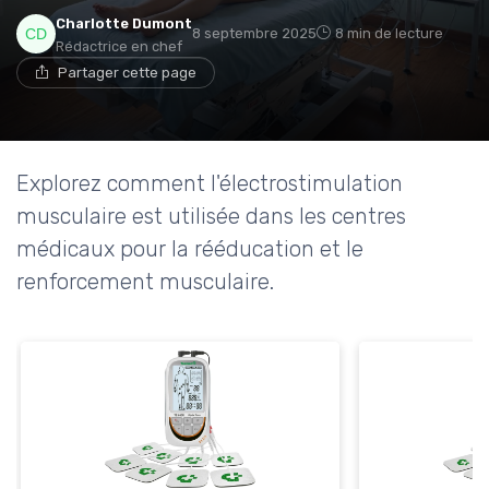
→ Je rejoins le club
Charlotte Dumont
8 septembre 2025
8 min de lecture
Rédactrice en chef
Partager cette page
* En rejoignant le club, j'accepte de recevoir les emails
de Ma Maison Médicale et les offres de ses
partenaires.
Explorez comment l'électrostimulation
musculaire est utilisée dans les centres
médicaux pour la rééducation et le
renforcement musculaire.