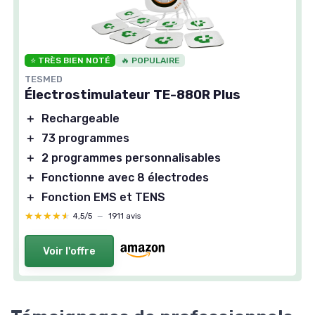
⭐ TRÈS BIEN NOTÉ
🔥 POPULAIRE
TESMED
Électrostimulateur TE-880R Plus
＋
Rechargeable
＋
73 programmes
＋
2 programmes personnalisables
＋
Fonctionne avec 8 électrodes
＋
Fonction EMS et TENS
★★★★★
★★★★★
4,5/5
—
1911 avis
Voir l'offre