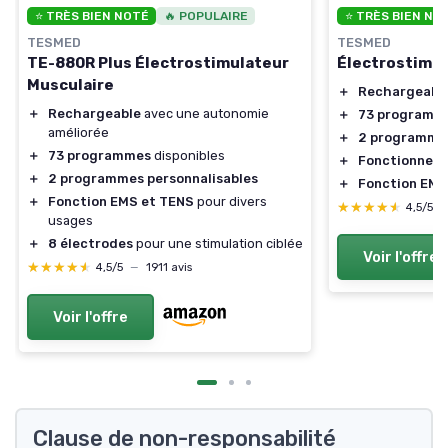
⭐ TRÈS BIEN NOTÉ
🔥 POPULAIRE
⭐ TRÈS BIEN NO
TESMED
TESMED
TE-880R Plus Électrostimulateur
Électrostimul
Musculaire
＋
Rechargeabl
＋
Rechargeable
avec une autonomie
＋
73 programm
améliorée
＋
2 programmes
＋
73 programmes
disponibles
＋
Fonctionne a
＋
2 programmes personnalisables
＋
Fonction EMS
＋
Fonction EMS et TENS
pour divers
★★★★★
★★★★★
4,5/5
usages
＋
8 électrodes
pour une stimulation ciblée
Voir l'offre
★★★★★
★★★★★
4,5/5
—
1911 avis
Voir l'offre
Clause de non-responsabilité