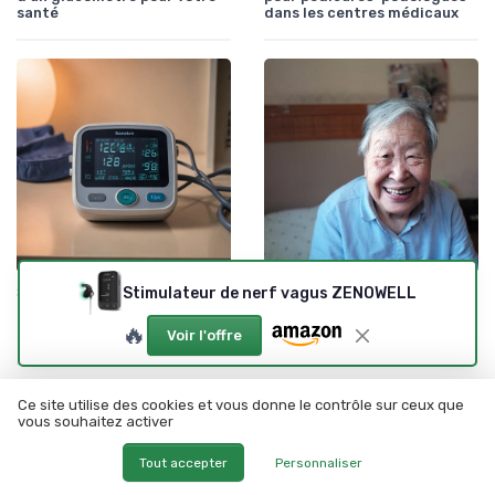
santé
dans les centres médicaux
•
•
Stimulateur de nerf vagus ZENOWELL
Soins infirmiers à domicile
24/07/2026
Soins infirmiers à domicile
05/09/2025
Comprendre l'utilisation d'un
Opportunités et défis dans le
🔥
Voir l'offre
tensiomètre électronique
recrutement d'un
pharmacien biologiste
Ce site utilise des cookies et vous donne le contrôle sur ceux que
vous souhaitez activer
Tout accepter
Personnaliser