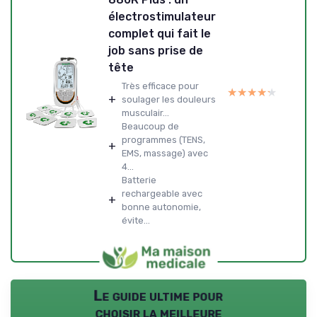
électrostimulateur
complet qui fait le
job sans prise de
tête
Très efficace pour
★★★★★
★★★★★
+
soulager les douleurs
musculair...
Beaucoup de
programmes (TENS,
+
EMS, massage) avec
4...
Batterie
rechargeable avec
+
bonne autonomie,
évite...
Le guide ultime pour
choisir la meilleure