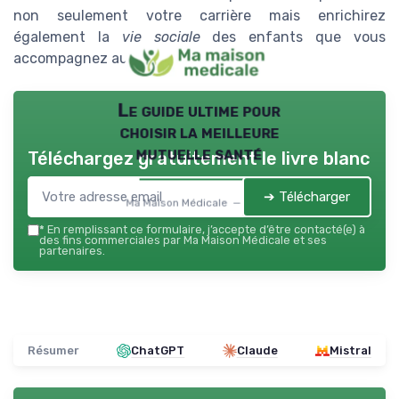
non seulement votre carrière mais enrichirez
également la
vie sociale
des enfants que vous
accompagnez au quotidien.
Le guide ultime pour
choisir la meilleure
mutuelle santé
Téléchargez gratuitement le livre blanc
➔ Télécharger
Ma Maison Médicale — 2026
*
En remplissant ce formulaire, j’accepte d’être contacté(e) à
des fins commerciales par Ma Maison Médicale et ses
partenaires.
Résumer
ChatGPT
Claude
Mistral