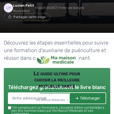
Lucien Petit
10 août 2025
9 min de lecture
Illustrateur
Partager cette page
Découvrez les étapes essentielles pour suivre
une formation d'auxiliaire de puériculture et
réussir dans ce domaine passionnant.
Le guide ultime pour
choisir la meilleure
mutuelle santé
Téléchargez gratuitement le livre blanc
➔ Télécharger
Ma Maison Médicale — 2026
*
En remplissant ce formulaire, j’accepte d’être contacté(e) à
des fins commerciales par Ma Maison Médicale et ses
partenaires.