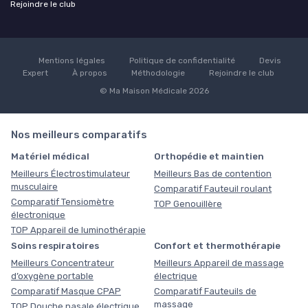
Rejoindre le club
Mentions légales
Politique de confidentialité
Devis
Expert
À propos
Méthodologie
Rejoindre le club
© Ma Maison Médicale 2026
Nos meilleurs comparatifs
Matériel médical
Orthopédie et maintien
Meilleurs Électrostimulateur
Meilleurs Bas de contention
musculaire
Comparatif Fauteuil roulant
Comparatif Tensiomètre
TOP Genouillère
électronique
TOP Appareil de luminothérapie
Soins respiratoires
Confort et thermothérapie
Meilleurs Concentrateur
Meilleurs Appareil de massage
d’oxygène portable
électrique
Comparatif Masque CPAP
Comparatif Fauteuils de
massage
TOP Douche nasale électrique