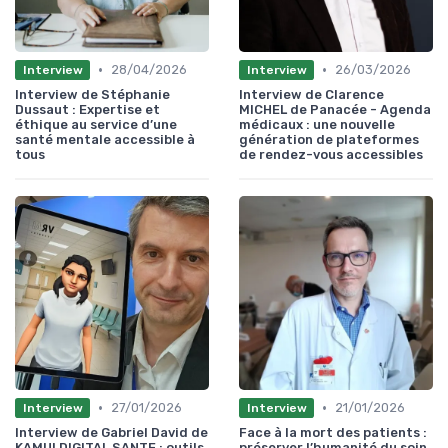
•
•
28/04/2026
26/03/2026
Interview
Interview
Interview de Stéphanie
Interview de Clarence
Dussaut : Expertise et
MICHEL de Panacée - Agenda
éthique au service d’une
médicaux : une nouvelle
santé mentale accessible à
génération de plateformes
tous
de rendez-vous accessibles
•
•
27/01/2026
21/01/2026
Interview
Interview
Interview de Gabriel David de
Face à la mort des patients :
KAMUI DIGITAL SANTE : outils
préserver l’humanité du soin