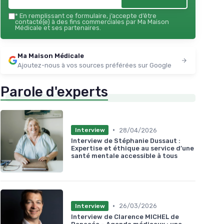
*
En remplissant ce formulaire, j’accepte d’être
contacté(e) à des fins commerciales par Ma Maison
Médicale et ses partenaires.
Ma Maison Médicale
Ajoutez-nous à vos sources préférées sur Google
Parole d'experts
•
28/04/2026
Interview
Interview de Stéphanie Dussaut :
Expertise et éthique au service d’une
santé mentale accessible à tous
•
26/03/2026
Interview
Interview de Clarence MICHEL de