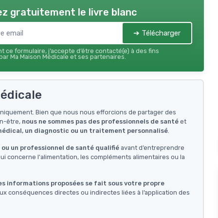
z gratuitement le livre blanc
➔ Télécharger
 ce formulaire, j’accepte d’être contacté(e) à des fins
ar Ma Maison Médicale et ses partenaires.
édicale
f uniquement. Bien que nous nous efforcions de partager des
en-être,
nous ne sommes pas des professionnels de santé
et
 médical, un diagnostic ou un traitement personnalisé
.
ou un professionnel de santé qualifié
avant d’entreprendre
i concerne l'alimentation, les compléments alimentaires ou la
des informations proposées se fait sous votre propre
ux conséquences directes ou indirectes liées à l’application des