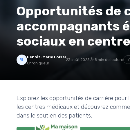
Opportunités de c
accompagnants éd
sociaux en centr
Benoît-Marie Loisel
23 août 2025
8 min de lecture
Chroniqueur
Explorez les opportunités de carrière pour
les centres médicaux et découvrez comment
dans le soutien des patients.