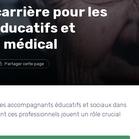
arrière pour les
ucatifs et
e médical
Partager cette page
 les accompagnants éducatifs et sociaux dans
 ces professionnels jouent un rôle crucial