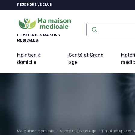
Panneau de gestion des cookies
REJOINDRE LE CLUB
LE MÉDIA DES MAISONS
MÉDICALES
Maintien à
Santé et Grand
Matéri
domicile
age
médic
Ma Maison Médicale
Santé et Grand age
Ergothérapie et 