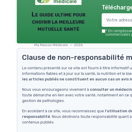
Télécharge
Le guide ultime pour
choisir la meilleure
mutuelle santé
*
En remplissant
commerciales p
Ma Maison Médicale — 2026
Clause de non-responsabilité m
Le contenu présenté sur ce site est fourni à titre informati
informations fiables et à jour sur la santé, la nutrition et le bi
les articles publiés ne constituent en aucun cas un avis
Nous vous encourageons vivement à
consulter un médecin 
toute démarche en lien avec votre santé, notamment en ce qu
gestion de pathologies.
En accédant à ce site, vous reconnaissez que
l'utilisation 
responsabilité
. Nous déclinons toute responsabilité quant a
contenus publiés.