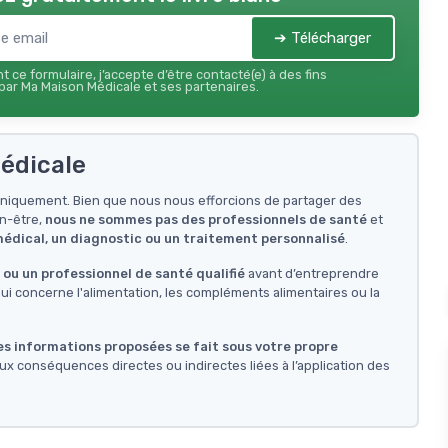
➔ Télécharger
 ce formulaire, j’accepte d’être contacté(e) à des fins
ar Ma Maison Médicale et ses partenaires.
édicale
f uniquement. Bien que nous nous efforcions de partager des
en-être,
nous ne sommes pas des professionnels de santé
et
 médical, un diagnostic ou un traitement personnalisé
.
ou un professionnel de santé qualifié
avant d’entreprendre
i concerne l'alimentation, les compléments alimentaires ou la
des informations proposées se fait sous votre propre
ux conséquences directes ou indirectes liées à l’application des