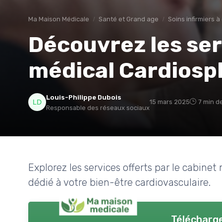
Ma Maison Médicale
Santé et Grand age
Soins infirmiers à
Découvrez les ser
médical Cardiosp
Louis-Philippe Dubois
15 mars 2025
7 min d
Responsable des réseaux sociaux
Explorez les services offerts par le cabine
dédié à votre bien-être cardiovasculaire.
Télécharge