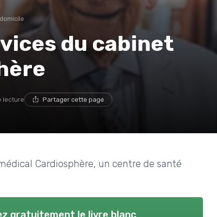
 domicile
vices du cabinet
hère
e lecture
Partager cette page
t médical Cardiosphère, un centre de santé
z gratuitement le livre blanc