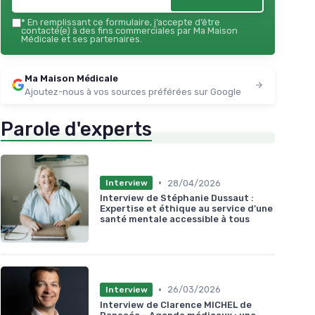
*
En remplissant ce formulaire, j’accepte d’être
contacté(e) à des fins commerciales par Ma Maison
Médicale et ses partenaires.
Ma Maison Médicale
Ajoutez-nous à vos sources préférées sur Google
Parole d'experts
•
28/04/2026
Interview
Interview de Stéphanie Dussaut :
Expertise et éthique au service d’une
santé mentale accessible à tous
•
26/03/2026
Interview
Interview de Clarence MICHEL de